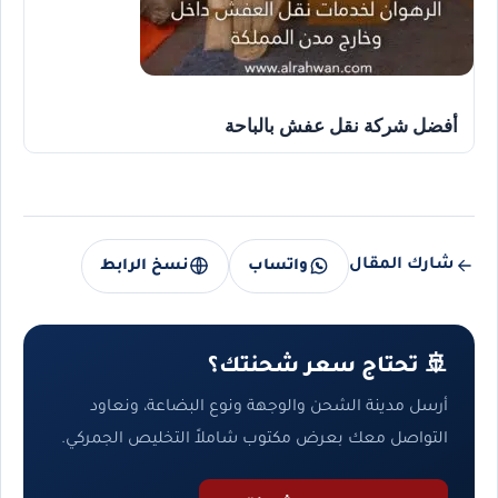
أفضل شركة نقل عفش بالباحة
شارك المقال
واتساب
نسخ الرابط
🚢 تحتاج سعر شحنتك؟
أرسل مدينة الشحن والوجهة ونوع البضاعة، ونعاود
التواصل معك بعرض مكتوب شاملاً التخليص الجمركي.