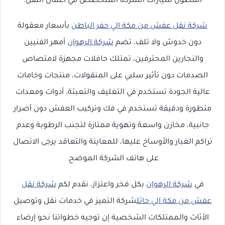
أسطول سيارات الشركة المتخصص في أعمال النقل.
شركة نقل عفش من مكة الي حفر الباطن
بأسعار معقولة
دون خدوش ولا تلف، تضم
شركة الرهوان
أمهر الفنيين
والنجارين المحترفين، تمتلك حافلات مجهزة لامتصاص
الصدمات دون تأثير سلبي على المنقولات، منتجات وخامات
عالية الجودة تستخدم في التغليف والتعبئة، أدوات ومعدات
متطورة ودقيقة تستخدم في فك وتركيب العفش دون أضرار
جانبية، مخازن واسعة وتهوية ممتازة لتجنب الرطوبة وعدم
تراكم الغبار والأوساخ عليها، للمعاينة والتعاقد يرجى الاتصال
على هاتف الشركة الموضح.
في
شركة الرهوان
بكل فخر واعتزاز، نقدم لكم
شركة نقل
عفش من مكة الي حائل
شركة التميز في خدمات نقل وتوصيل
الأثاث والممتلكات الشخصية إن توجيه خطواتنا نحو إرضاء