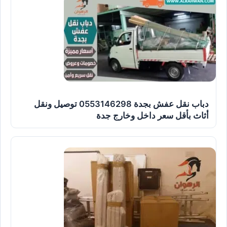
دباب نقل عفش بجدة 0553146298 توصيل ونقل
أثاث بأقل سعر داخل وخارج جدة