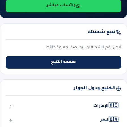
واتساب مباشر
تتبع شحنتك
أدخل رقم الشحنة أو البوليصة لمعرفة حالتها.
صفحة التتبع
الخليج ودول الجوار
🇦🇪
الإمارات
🇶🇦
قطر