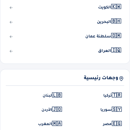
🇰🇼
الكويت
🇧🇭
البحرين
🇴🇲
سلطنة عمان
🇮🇶
العراق
وجهات رئيسية
🇱🇧
🇹🇷
تركيا
لبنان
🇯🇴
🇸🇾
سوريا
الأردن
🇲🇦
🇪🇬
مصر
المغرب