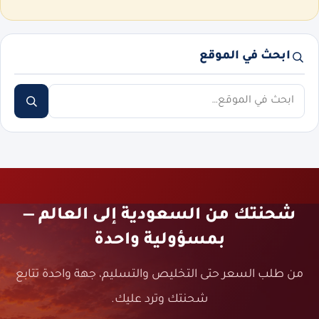
ابحث في الموقع
ابحث
شحنتك من السعودية إلى العالم —
بمسؤولية واحدة
من طلب السعر حتى التخليص والتسليم، جهة واحدة تتابع
شحنتك وترد عليك.