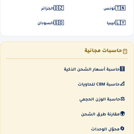
🇩🇿
🇹🇳
تونس
الجزائر
🇸🇩
🇱🇾
ليبيا
السودان
حاسبات مجانية
🧮
حاسبة أسعار الشحن الذكية
📐
حاسبة CBM للحاويات
⚖️
حاسبة الوزن الحجمي
🌍
مقارنة طرق الشحن
🔄
محوّل الوحدات