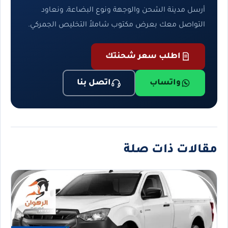
أرسل مدينة الشحن والوجهة ونوع البضاعة، ونعاود
التواصل معك بعرض مكتوب شاملاً التخليص الجمركي.
اطلب سعر شحنتك
واتساب
اتصل بنا
مقالات ذات صلة