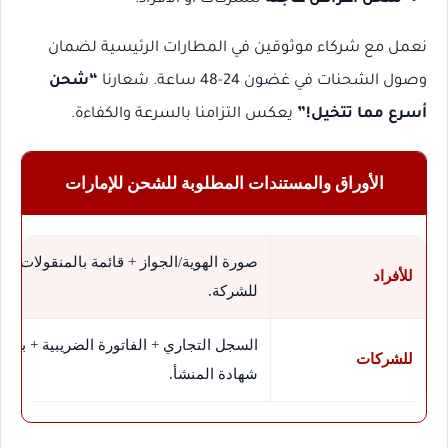
نعمل مع شركاء موثوقين في المطارات الرئيسية لضمان
وصول الشحنات في غضون 24-48 ساعة. شعارنا
“شحن
أسرع مما تتخيل!”
يعكس التزامنا بالسرعة والكفاءة.
الأوراق والمستندات المطلوبة للشحن للإمارات
صورة الهوية/الجواز + قائمة بالمنقولات + 
للأفراد
للشركة.
السجل التجاري + الفاتورة الضريبية + بيان ا
للشركات
شهادة المنشأ.