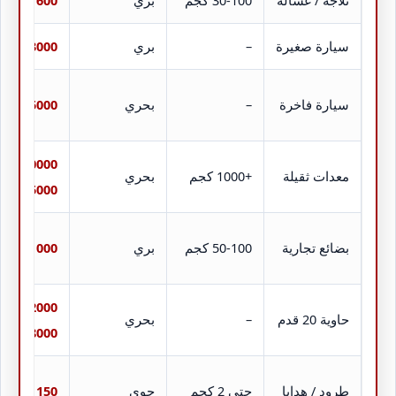
ثلاجة / غسالة
30-100 كجم
بري
600 – 1200
سيارة صغيرة
–
بري
3000 – 4500
سيارة فاخرة
–
بحري
5000 – 7000
10000 –
معدات ثقيلة
+1000 كجم
بحري
15000
بضائع تجارية
50-100 كجم
بري
1000 – 2000
12000 –
حاوية 20 قدم
–
بحري
18000
طرود / هدايا
حتى 2 كجم
جوي
150 – 250