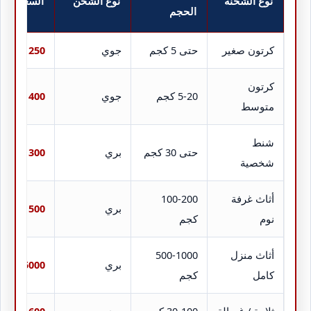
نوع الشحنة
نوع الشحن
السعر (ريا
الحجم
كرتون صغير
حتى 5 كجم
جوي
250 – 350
كرتون
5-20 كجم
جوي
400 – 600
متوسط
شنط
حتى 30 كجم
بري
300 – 500
شخصية
أثاث غرفة
100-200
بري
1500 – 2500
نوم
كجم
أثاث منزل
500-1000
بري
5000 – 8000
كامل
كجم