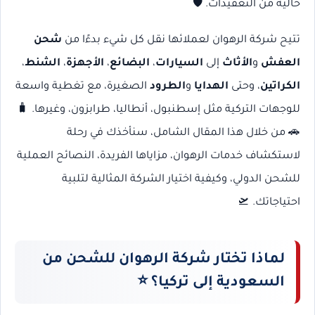
خالية من التعقيدات. 🛡️
تتيح شركة الرهوان لعملائها نقل كل شيء بدءًا من
شحن
العفش
و
الأثاث
إلى
السيارات
،
البضائع
،
الأجهزة
،
الشنط
،
الكراتين
، وحتى
الهدايا
و
الطرود
الصغيرة، مع تغطية واسعة
للوجهات التركية مثل إسطنبول، أنطاليا، طرابزون، وغيرها. 🧳
🚗 من خلال هذا المقال الشامل، سنأخذك في رحلة
لاستكشاف خدمات الرهوان، مزاياها الفريدة، النصائح العملية
للشحن الدولي، وكيفية اختيار الشركة المثالية لتلبية
احتياجاتك. 🛫
لماذا تختار شركة الرهوان للشحن من
السعودية إلى تركيا؟
⭐