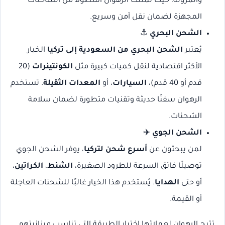
والمرونة، حيث تمتلك الرهوان أسطولاً من الشاحنات
المجهزة لضمان نقل آمن وسريع.
الشحن البحري
⚓
يُعتبر
الشحن البحري من السعودية إلى تركيا
الخيار
الأكثر اقتصادية لنقل كميات كبيرة مثل
الكونتينرات
(20
قدم أو 40 قدم)،
السيارات
، أو
المعدات الثقيلة
. تستخدم
الرهوان سفنًا حديثة وتقنيات متطورة لضمان سلامة
الشحنات.
الشحن الجوي
✈️
لمن يبحثون عن
أسرع شحن لتركيا
، يوفر الشحن الجوي
توصيلًا فائق السرعة للطرود الصغيرة،
الشنط
،
الكراتين
،
أو حتى
الهدايا
. يُستخدم هذا الخيار غالبًا للشحنات العاجلة
أو القيمة.
تتيح الرهوان لعملائها اختيار الطريقة التي تناسب ميزانيتهم