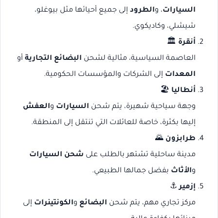
السيارات
، و
الطرود
إلى جميع أحيائها مثل بيوغلو،
شيشلي، وكاديكوي.
أنقرة
🏛️
العاصمة السياسية، مثالية لشحن
البضائع التجارية
أو
المعدات
إلى الشركات والمؤسسات الحكومية.
أنطاليا
🏖️
وجهة سياحية شهيرة، يتم شحن
السيارات
و
العفش
إليها بكثرة، خاصة للعائلات التي تنتقل إلى المنطقة.
طرابزون
🌄
مدينة ساحلية تشتهر بالطلب على
شحن السيارات
و
الأثاث
بفضل جمالها الطبيعي.
إزمير
⚓
مركز تجاري مهم، يتم شحن
البضائع
و
الكونتينرات
إلى