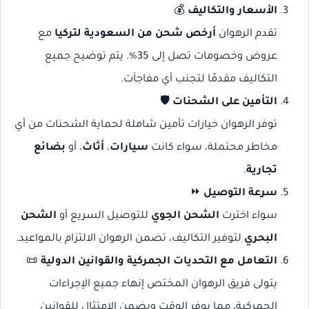
الأسعار والتكاليف
💰
تقدم الرهوان
أرخص شحن من السعودية لتركيا
مع
عروض وخصومات تصل إلى 35%. يتم توضيح جميع
التكاليف مقدمًا لتجنب أي مفاجآت.
التأمين على الشحنات
🛡️
توفر الرهوان خيارات تأمين شاملة لحماية الشحنات من أي
مخاطر محتملة، سواء كانت
سيارات
،
أثاث
، أو
بضائع
تجارية
.
سرعة التوصيل
⏩
سواء اخترت
الشحن الجوي
للتوصيل السريع أو
الشحن
البحري
لتوفير التكاليف، تضمن الرهوان الالتزام بالمواعيد.
التعامل مع التحديات الجمركية والقوانين الدولية
📜
يتولى فريق الرهوان المختص إنهاء جميع الإجراءات
الجمركية، مما يوفر الوقت ويضمن الامتثال للقوانين