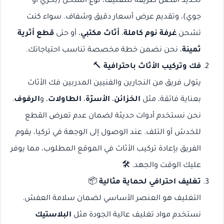
تحديد أفضل طريقة للتغليف، نوع الشحن (بحري أو
جوي)، وتقديم عرض أسعار دقيق وشفاف. سواء كنت
تشحن
غرفة نوم كاملة
،
أثاث مكتبي
، أو حتى
قطع أثرية
ثمينة
، نحن نضمن خطة مخصصة تناسب احتياجاتك.
فك وتركيب الأثاث باحترافية
🔨
يتولى فريق من النجارين والفنيين المدربين فك الأثاث
بعناية فائقة، مثل
الخزائن
،
الأسرّة
،
الطاولات
، و
الرفوف
.
نحن نستخدم أدوات حديثة لضمان عدم تعرض القطع
للخدش أو التلف. عند الوصول إلى الوجهة في تركيا، يقوم
الفريق بإعادة تركيب الأثاث في الموقع المطلوب، مما يوفر
عليك الوقت والجهد. 🛠️
تغليف احترافي لحماية مثالية
📦
التغليف هو العنصر الأساسي لضمان سلامة العفش.
نستخدم مواد تغليف عالية الجودة مثل
البلاستيك