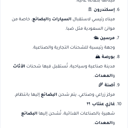
مينائها بكفاءة عالية.
إسكندرون
🚢
ميناء رئيسي لاستقبال
السيارات
و
البضائع
، خاصة من
موانئ السعودية مثل ضبا.
مرسين
🛳️
وجهة رئيسية للشحنات التجارية والصناعية.
بورصة
🏔️
مدينة صناعية وسياحية، تُستقبل فيها شحنات
الأثاث
و
المعدات
.
أضنة
🌾
مركز زراعي وصناعي، يتم شحن
البضائع
إليها بانتظام.
غازي عنتاب
🍴
شهيرة بالصناعات الغذائية، تُشحن إليها
البضائع
و
المعدات
.