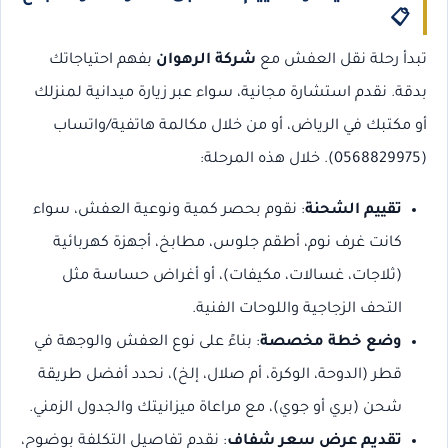
📋
تبدأ رحلة نقل العفش مع
شركة الرهوان
بفهم احتياجاتك
بدقة. نقدم استشارة مجانية، سواء عبر زيارة ميدانية لمنزلك
أو مكتبك في الرياض، أو من خلال مكالمة هاتفية/واتساب
(0568829975). خلال هذه المرحلة:
تقييم الشحنة
: نقوم بحصر كمية ونوعية العفش، سواء
كانت غرف نوم، أطقم جلوس، مطابخ، أجهزة كهربائية
(ثلاجات، غسالات، مكيفات)، أو أغراض حساسة مثل
التحف الزجاجية واللوحات الفنية.
وضع خطة مخصصة
: بناءً على نوع العفش والوجهة في
قطر (الدوحة، الوكرة، أم صلال، إلخ)، نحدد أفضل طريقة
شحن (بري أو جوي)، مع مراعاة ميزانيتك والجدول الزمني.
تقديم عرض سعر شفاف
: نقدم تفاصيل التكلفة بوضوح،