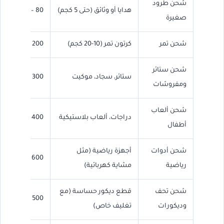
شحن طرود
هدايا أو وثائق (حتى 5 كجم)
80 – 150
صغيرة
شحن تمر
كرتون تمر (10-20 كجم)
200 – 400
شحن ستائر
ستائر، سجاد، موكيت
300 – 600
ومفروشات
شحن ألعاب
دراجات، ألعاب بلاستيكية
400 – 800
أطفال
شحن أدوات
أجهزة رياضية (مثل
600 – 1200
رياضية
مشاية كهربائية)
شحن تحف
قطع ديكور حساسة (مع
500 – 1000
وديكورات
تغليف خاص)