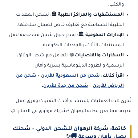
والكتب.
المستشفيات والمراكز الطبية
🏥: نشحن المعدات
الطبية الحساسة مع تغليف خاص لضمان سلامتها.
الإدارات الحكومية
🏛️: نقدم حلول شحن مخصصة لنقل
المستندات، الأثاث، والمعدات الحكومية.
السفارات والقنصليات
🌐: نتعامل مع شحن الوثائق
الرسمية والطرود الدبلوماسية بسرية وأمان.
اقرأ كذلك:
شحن من السعودية للأردن
–
شحن من
الرياض للأردن
–
شحن من جدة للأردن
.
تُجرى هذه العمليات باستخدام أحدث التقنيات وفرق عمل
مدربة، مما يعزز مكانة الرهوان كشريك موثوق في الدمام. 🤝
خاتمة: شركة الرهوان للشحن الدولي – شحنك
يصل بأمان وسرعة
🚚✨