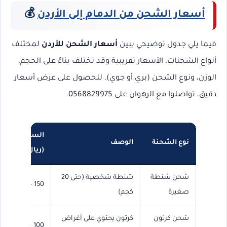
أسعار الشحن من الدمام إلى الأردن
💰
فيما يلي جدول توضيحي يبين
أسعار الشحن للأردن
لمختلف
أنواع الشحنات. الأسعار تقريبية وقد تختلف بناءً على الحجم،
الوزن، ونوع الشحن (بري أو جوي). للحصول على عرض أسعار
دقيق، تواصلوا مع الرهوان على 0568829975.
السعر التقريب
نوع الشحنة
الوصف
(ريال سعودي)
شحن شنطة
شنطة شخصية (حتى 20
150 – 300
صغيرة
كجم)
شحن كرتون
كرتون يحتوي على أغراض
100 – 250