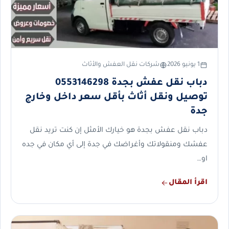
1 يونيو 2026
شركات نقل العفش والأثاث
دباب نقل عفش بجدة 0553146298
توصيل ونقل أثاث بأقل سعر داخل وخارج
جدة
دباب نقل عفش بجدة هو خيارك الأمثل إن كنت تريد نقل
عفشك ومنقولاتك وأغراضك في جدة إلى أي مكان في جده
او…
اقرأ المقال