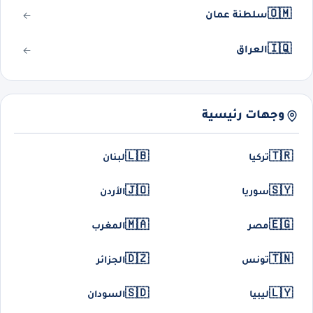
🇴🇲
سلطنة عمان
🇮🇶
العراق
وجهات رئيسية
🇱🇧
🇹🇷
تركيا
لبنان
🇯🇴
🇸🇾
سوريا
الأردن
🇲🇦
🇪🇬
مصر
المغرب
🇩🇿
🇹🇳
تونس
الجزائر
🇸🇩
🇱🇾
ليبيا
السودان