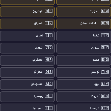
🇧🇭
🇰🇼
الكويت
البحرين
🇮🇶
🇴🇲
سلطنة عمان
العراق
🇱🇧
🇹🇷
تركيا
لبنان
🇯🇴
🇸🇾
سوريا
الأردن
🇲🇦
🇪🇬
مصر
المغرب
🇩🇿
🇹🇳
تونس
الجزائر
🇸🇩
🇱🇾
ليبيا
السودان
🇷🇺
🇺🇸
أمريكا
روسيا
🇪🇸
🇫🇷
فرنسا
إسبانيا