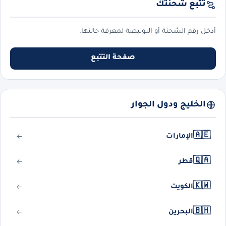
تتبع شحنتك
أدخل رقم الشحنة أو البوليصة لمعرفة حالتها.
صفحة التتبع
الخليج ودول الجوار
🇦🇪
الإمارات
🇶🇦
قطر
🇰🇼
الكويت
🇧🇭
البحرين