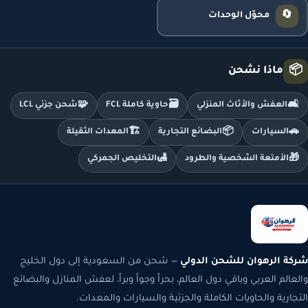
🔄
محوّل الوحدات
📦
ماذا نشحن
🧩
🗃️
🛋️
العفش والأثاث المنزلي
حاوية كاملة FCL
شحن جزئي LCL
🏗️
📦
🚗
السيارات
البضائع التجارية
المعدات الثقيلة
🛃
🎁
الأمتعة الشخصية والطرود
التخليص الجمركي
شركة الرهوان للشحن الدولي
— شحن من السعودية إلى دول الخليج
والعالم العربي وباقي دول العالم، بحراً وجواً وبراً، لعفش المنازل والبضائع
التجارية والحاويات الكاملة والجزئية والسيارات والمعدات.