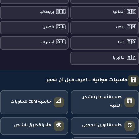
🇬🇧
🇩🇪
ألمانيا
بريطانيا
🇨🇳
🇮🇳
الهند
الصين
🇦🇺
🇨🇦
كندا
أستراليا
🇲🇾
ماليزيا
🧮
حاسبات مجانية — اعرف قبل أن تحجز
حاسبة أسعار الشحن
📐
🧮
حاسبة CBM للحاويات
الذكية
🌍
⚖️
حاسبة الوزن الحجمي
مقارنة طرق الشحن