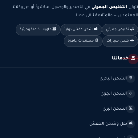
نتولى
التخليص الجمركي
في التصدير والوصول، مباشرةً أو عبر وكلائنا
المعتمدين — والمتابعة تبقى معنا.
🛃 تخليص جمركي
🛋️ شحن عفش دولياً
🗃️ حاويات كاملة وجزئية
🚗 شحن سيارات
📄 مستندات جاهزة
خدماتنا
🚢
الشحن البحري
🚢
الشحن الجوي
✈️
الشحن البري
🛣️
نقل وشحن العفش
🛋️