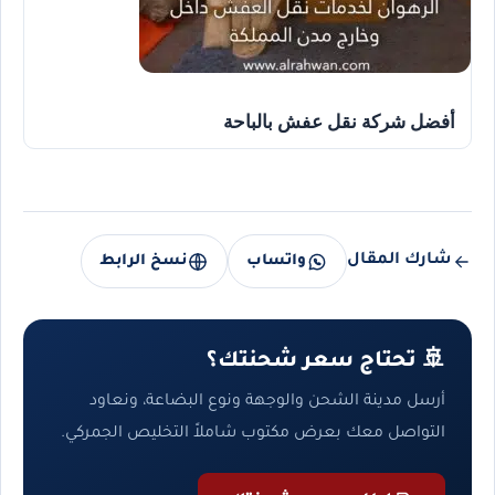
أفضل شركة نقل عفش بالباحة
شارك المقال
واتساب
نسخ الرابط
🚢 تحتاج سعر شحنتك؟
أرسل مدينة الشحن والوجهة ونوع البضاعة، ونعاود
التواصل معك بعرض مكتوب شاملاً التخليص الجمركي.