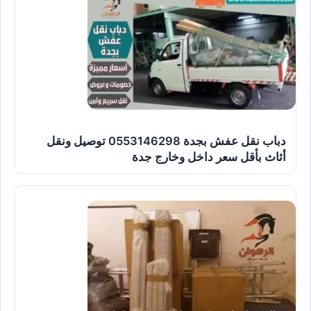
دباب نقل عفش بجدة 0553146298 توصيل ونقل
أثاث بأقل سعر داخل وخارج جدة