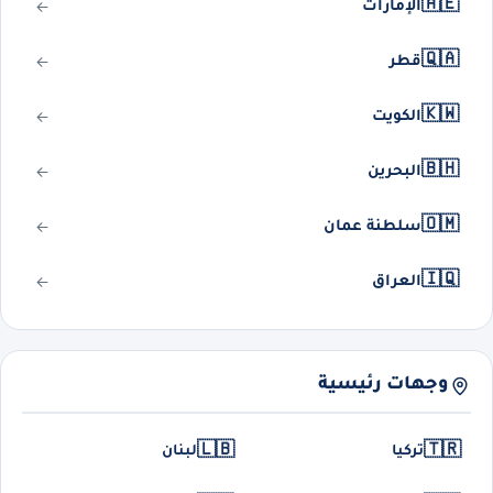
🇦🇪
الإمارات
🇶🇦
قطر
🇰🇼
الكويت
🇧🇭
البحرين
🇴🇲
سلطنة عمان
🇮🇶
العراق
وجهات رئيسية
🇱🇧
🇹🇷
تركيا
لبنان