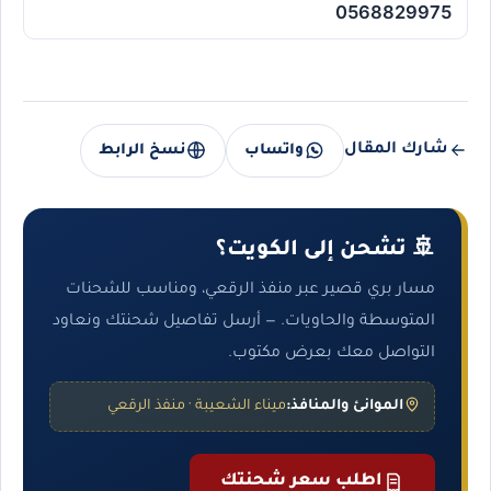
0568829975
شارك المقال
واتساب
نسخ الرابط
🚢 تشحن إلى الكويت؟
مسار بري قصير عبر منفذ الرقعي، ومناسب للشحنات
المتوسطة والحاويات. — أرسل تفاصيل شحنتك ونعاود
التواصل معك بعرض مكتوب.
الموانئ والمنافذ:
ميناء الشعيبة · منفذ الرقعي
اطلب سعر شحنتك