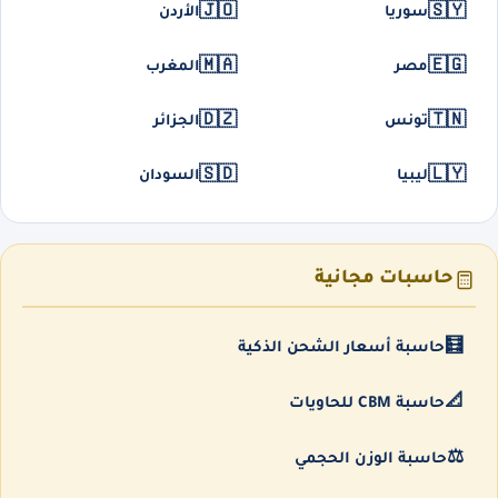
🇯🇴
🇸🇾
سوريا
الأردن
🇲🇦
🇪🇬
مصر
المغرب
🇩🇿
🇹🇳
تونس
الجزائر
🇸🇩
🇱🇾
ليبيا
السودان
حاسبات مجانية
🧮
حاسبة أسعار الشحن الذكية
📐
حاسبة CBM للحاويات
⚖️
حاسبة الوزن الحجمي