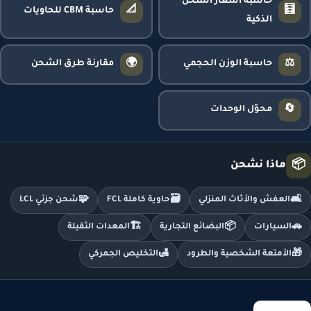
حاسبة أسعار الشحن
📐
🧮
حاسبة CBM للحاويات
الذكية
🌍
⚖️
حاسبة الوزن الحجمي
مقارنة طرق الشحن
🔄
محوّل الوحدات
📦
ماذا نشحن
🧩
🗃️
🛋️
العفش والأثاث المنزلي
حاوية كاملة FCL
شحن جزئي LCL
🏗️
📦
🚗
السيارات
البضائع التجارية
المعدات الثقيلة
🛃
🎁
الأمتعة الشخصية والطرود
التخليص الجمركي