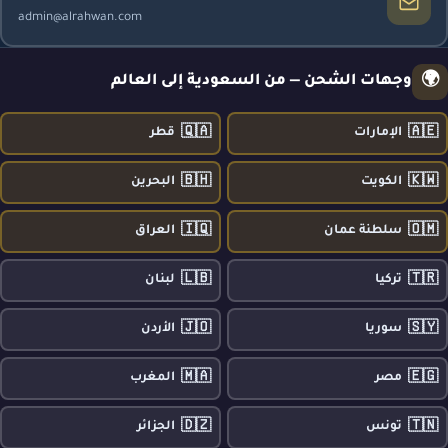
admin@alrahwan.com
🌍
وجهات الشحن — من السعودية إلى العالم
🇶🇦
🇦🇪
الإمارات
قطر
🇧🇭
🇰🇼
الكويت
البحرين
🇮🇶
🇴🇲
سلطنة عمان
العراق
🇱🇧
🇹🇷
تركيا
لبنان
🇯🇴
🇸🇾
سوريا
الأردن
🇲🇦
🇪🇬
مصر
المغرب
🇩🇿
🇹🇳
تونس
الجزائر