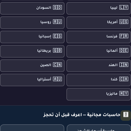
🇸🇩
🇱🇾
ليبيا
السودان
🇷🇺
🇺🇸
أمريكا
روسيا
🇪🇸
🇫🇷
فرنسا
إسبانيا
🇬🇧
🇩🇪
ألمانيا
بريطانيا
🇨🇳
🇮🇳
الهند
الصين
🇦🇺
🇨🇦
كندا
أستراليا
🇲🇾
ماليزيا
🧮
حاسبات مجانية — اعرف قبل أن تحجز