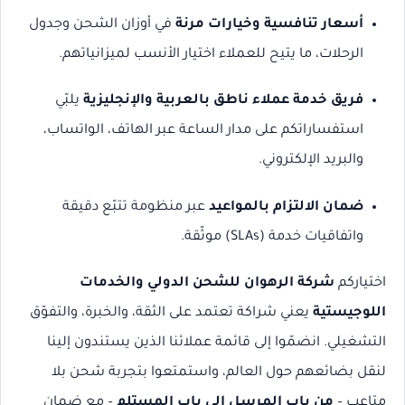
أسعار تنافسية وخيارات مرنة
في أوزان الشحن وجدول
الرحلات، ما يتيح للعملاء اختيار الأنسب لميزانياتهم.
فريق خدمة عملاء ناطق بالعربية والإنجليزية
يلبّي
استفساراتكم على مدار الساعة عبر الهاتف، الواتساب،
والبريد الإلكتروني.
ضمان الالتزام بالمواعيد
عبر منظومة تتبّع دقيقة
واتفاقيات خدمة (SLAs) موثّقة.
اختياركم
شركة الرهوان للشحن الدولي والخدمات
اللوجيستية
يعني شراكة تعتمد على الثقة، والخبرة، والتفوّق
التشغيلي. انضمّوا إلى قائمة عملائنا الذين يستندون إلينا
لنقل بضائعهم حول العالم، واستمتعوا بتجربة شحن بلا
متاعب –
من باب المرسل إلى باب المستلم
– مع ضمان