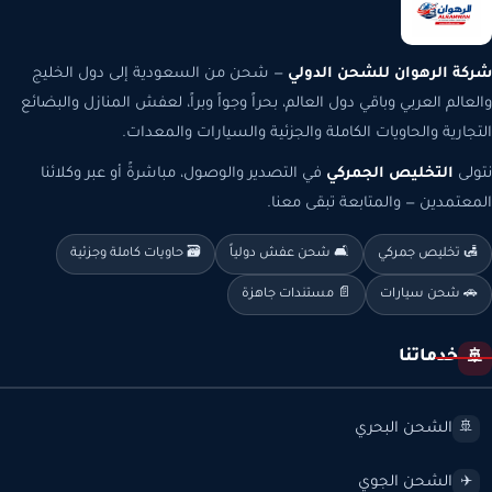
شركة الرهوان للشحن الدولي
— شحن من السعودية إلى دول الخليج
والعالم العربي وباقي دول العالم، بحراً وجواً وبراً، لعفش المنازل والبضائع
التجارية والحاويات الكاملة والجزئية والسيارات والمعدات.
نتولى
التخليص الجمركي
في التصدير والوصول، مباشرةً أو عبر وكلائنا
المعتمدين — والمتابعة تبقى معنا.
🛃 تخليص جمركي
🛋️ شحن عفش دولياً
🗃️ حاويات كاملة وجزئية
🚗 شحن سيارات
📄 مستندات جاهزة
خدماتنا
🚢
الشحن البحري
🚢
الشحن الجوي
✈️