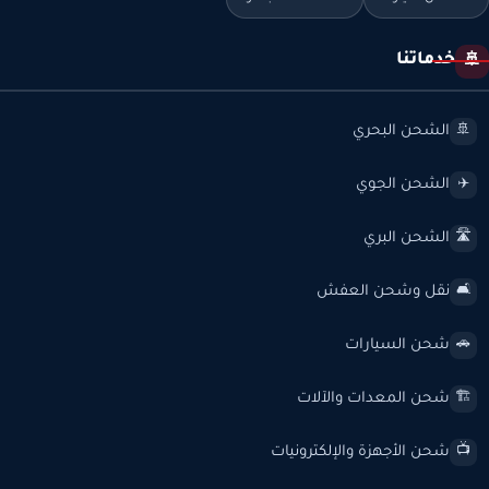
خدماتنا
🚢
الشحن البحري
🚢
الشحن الجوي
✈️
الشحن البري
🛣️
نقل وشحن العفش
🛋️
شحن السيارات
🚗
شحن المعدات والآلات
🏗️
شحن الأجهزة والإلكترونيات
📺