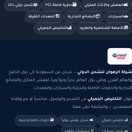
🧩
🗃️
🛋️
العفش والأثاث المنزلي
حاوية كاملة FCL
شحن جزئي LCL
🏗️
📦
🚗
السيارات
البضائع التجارية
المعدات الثقيلة
🛃
🎁
الأمتعة الشخصية والطرود
التخليص الجمركي
شركة الرهوان للشحن الدولي
— شحن من السعودية إلى دول الخليج
والعالم العربي وباقي دول العالم، بحراً وجواً وبراً، لعفش المنازل والبضائع
التجارية والحاويات الكاملة والجزئية والسيارات والمعدات.
نتولى
التخليص الجمركي
في التصدير والوصول، مباشرةً أو عبر وكلائنا
المعتمدين — والمتابعة تبقى معنا.
🛃 تخليص جمركي
🛋️ شحن عفش دولياً
🗃️ حاويات كاملة وجزئية
🚗 شحن سيارات
📄 مستندات جاهزة