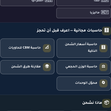
🇦🇺
🇨🇦
كندا
أستراليا
🇲🇾
ماليزيا
🧮
حاسبات مجانية — اعرف قبل أن تحجز
حاسبة أسعار الشحن
📐
🧮
حاسبة CBM للحاويات
الذكية
🌍
⚖️
حاسبة الوزن الحجمي
مقارنة طرق الشحن
🔄
محوّل الوحدات
📦
ماذا نشحن