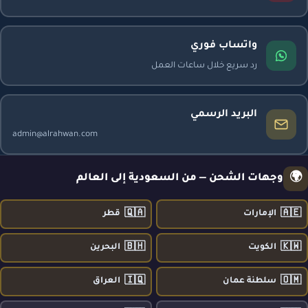
واتساب فوري
رد سريع خلال ساعات العمل
البريد الرسمي
admin@alrahwan.com
🌍
وجهات الشحن — من السعودية إلى العالم
🇶🇦
🇦🇪
الإمارات
قطر
🇧🇭
🇰🇼
الكويت
البحرين
🇮🇶
🇴🇲
سلطنة عمان
العراق