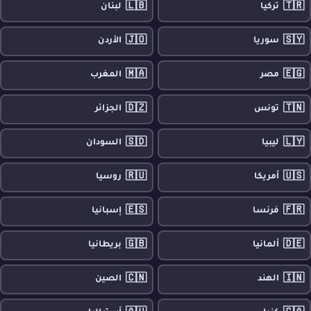
🇱🇧
🇹🇷
تركيا
لبنان
🇯🇴
🇸🇾
سوريا
الأردن
🇲🇦
🇪🇬
مصر
المغرب
🇩🇿
🇹🇳
تونس
الجزائر
🇸🇩
🇱🇾
ليبيا
السودان
🇷🇺
🇺🇸
أمريكا
روسيا
🇪🇸
🇫🇷
فرنسا
إسبانيا
🇬🇧
🇩🇪
ألمانيا
بريطانيا
🇨🇳
🇮🇳
الهند
الصين