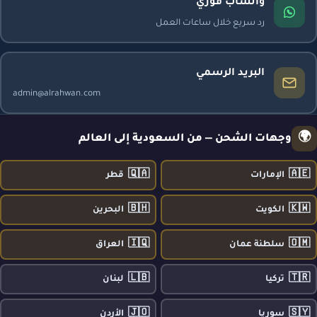
واتساب فوري
رد سريع خلال ساعات العمل
البريد الرسمي
admin@alrahwan.com
🌍
وجهات الشحن — من السعودية إلى العالم
🇶🇦
🇦🇪
الإمارات
قطر
🇧🇭
🇰🇼
الكويت
البحرين
🇮🇶
🇴🇲
سلطنة عمان
العراق
🇱🇧
🇹🇷
تركيا
لبنان
🇯🇴
🇸🇾
سوريا
الأردن