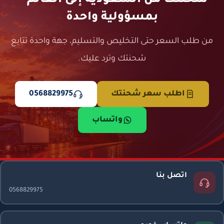
شحنتك من السعودية إلى العالم —
بمسؤولية واحدة
من طلب السعر حتى التخليص والتسليم، جهة واحدة تتابع
شحنتك وترد عليك.
اطلب سعر شحنتك
0568829975
واتساب
اتصل بنا
0568829975