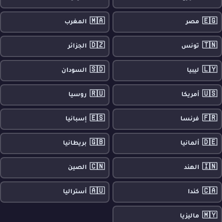
🇲🇦
🇪🇬
مصر
المغرب
🇩🇿
🇹🇳
تونس
الجزائر
🇸🇩
🇱🇾
ليبيا
السودان
🇷🇺
🇺🇸
أمريكا
روسيا
🇪🇸
🇫🇷
فرنسا
إسبانيا
🇬🇧
🇩🇪
ألمانيا
بريطانيا
🇨🇳
🇮🇳
الهند
الصين
🇦🇺
🇨🇦
كندا
أستراليا
🇲🇾
ماليزيا