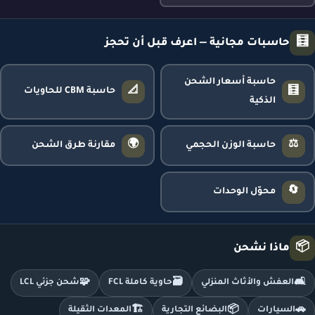
🧮
حاسبات مجانية — اعرف قبل أن تحجز
حاسبة أسعار الشحن
📐
🧮
حاسبة CBM للحاويات
الذكية
🌍
⚖️
حاسبة الوزن الحجمي
مقارنة طرق الشحن
🔄
محوّل الوحدات
📦
ماذا نشحن
🧩
🗃️
🛋️
العفش والأثاث المنزلي
حاوية كاملة FCL
شحن جزئي LCL
🏗️
📦
🚗
السيارات
البضائع التجارية
المعدات الثقيلة