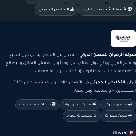
🛃
🎁
الأمتعة الشخصية والطرود
التخليص الجمركي
شركة الرهوان للشحن الدولي
— شحن من السعودية إلى دول الخليج
والعالم العربي وباقي دول العالم، بحراً وجواً وبراً، لعفش المنازل والبضائع
التجارية والحاويات الكاملة والجزئية والسيارات والمعدات.
نتولى
التخليص الجمركي
في التصدير والوصول، مباشرةً أو عبر وكلائنا
المعتمدين — والمتابعة تبقى معنا.
🛃 تخليص جمركي
🛋️ شحن عفش دولياً
🗃️ حاويات كاملة وجزئية
🚗 شحن سيارات
📄 مستندات جاهزة
خدماتنا
🚢