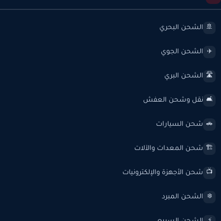
الشحن البحري
🚢
الشحن الجوي
✈️
الشحن البري
🛣️
نقل وشحن العفش
🛋️
شحن السيارات
🚗
شحن المعدات والآلات
🏗️
شحن الأجهزة والإلكترونيات
📺
الشحن المبرد
❄️