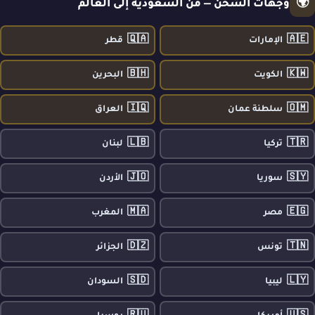
🌍
وجهات الشحن — من السعودية إلى العالم
🇶🇦
🇦🇪
الإمارات
قطر
🇧🇭
🇰🇼
الكويت
البحرين
🇮🇶
🇴🇲
سلطنة عمان
العراق
🇱🇧
🇹🇷
تركيا
لبنان
🇯🇴
🇸🇾
سوريا
الأردن
🇲🇦
🇪🇬
مصر
المغرب
🇩🇿
🇹🇳
تونس
الجزائر
🇸🇩
🇱🇾
ليبيا
السودان