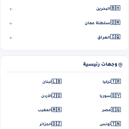
🇧🇭
البحرين
🇴🇲
سلطنة عمان
🇮🇶
العراق
وجهات رئيسية
🇱🇧
🇹🇷
تركيا
لبنان
🇯🇴
🇸🇾
سوريا
الأردن
🇲🇦
🇪🇬
مصر
المغرب
🇩🇿
🇹🇳
تونس
الجزائر