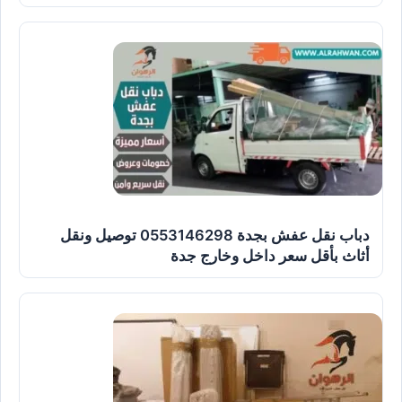
دباب نقل عفش بجدة 0553146298 توصيل ونقل
أثاث بأقل سعر داخل وخارج جدة