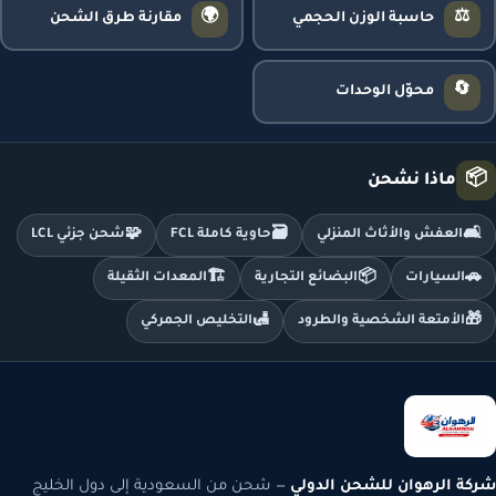
🌍
⚖️
حاسبة الوزن الحجمي
مقارنة طرق الشحن
🔄
محوّل الوحدات
📦
ماذا نشحن
🧩
🗃️
🛋️
العفش والأثاث المنزلي
حاوية كاملة FCL
شحن جزئي LCL
🏗️
📦
🚗
السيارات
البضائع التجارية
المعدات الثقيلة
🛃
🎁
الأمتعة الشخصية والطرود
التخليص الجمركي
شركة الرهوان للشحن الدولي
— شحن من السعودية إلى دول الخليج