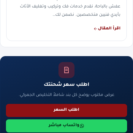
عفش بالباحة، نقدم خدمات فك وتركيب وتغليف الأثاث
بأيدي فنيين متخصصين. نضمن لك…
اقرأ المقال
اطلب سعر شحنتك
عرض مكتوب يوضح كل بند شاملاً التخليص الجمركي.
اطلب السعر
واتساب مباشر