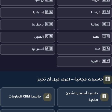
🇷🇺
🇺🇸
أمريكا
روسيا
🇪🇸
🇫🇷
فرنسا
إسبانيا
🇬🇧
🇩🇪
ألمانيا
بريطانيا
🇨🇳
🇮🇳
الهند
الصين
🇦🇺
🇨🇦
كندا
أستراليا
🇲🇾
ماليزيا
🧮
حاسبات مجانية — اعرف قبل أن تحجز
حاسبة أسعار الشحن
📐
🧮
حاسبة CBM للحاويات
الذكية