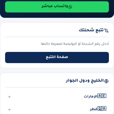
واتساب مباشر
تتبع شحنتك
أدخل رقم الشحنة أو البوليصة لمعرفة حالتها.
صفحة التتبع
الخليج ودول الجوار
🇦🇪
الإمارات
🇶🇦
قطر