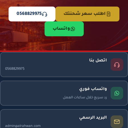
اطلب سعر شحنتك
0568829975
واتساب
اتصل بنا
0568829975
واتساب فوري
رد سريع خلال ساعات العمل
البريد الرسمي
admin@alrahwan.com