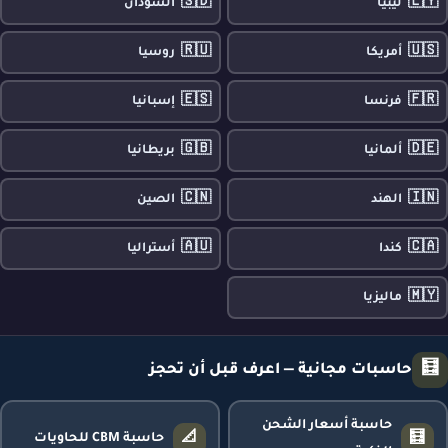
🇸🇩
🇱🇾
ليبيا
السودان
🇷🇺
🇺🇸
أمريكا
روسيا
🇪🇸
🇫🇷
فرنسا
إسبانيا
🇬🇧
🇩🇪
ألمانيا
بريطانيا
🇨🇳
🇮🇳
الهند
الصين
🇦🇺
🇨🇦
كندا
أستراليا
🇲🇾
ماليزيا
🧮
حاسبات مجانية — اعرف قبل أن تحجز
حاسبة أسعار الشحن
📐
🧮
حاسبة CBM للحاويات