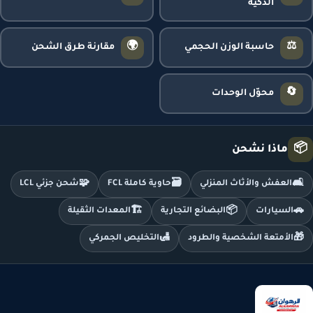
الذكية
🌍
⚖️
حاسبة الوزن الحجمي
مقارنة طرق الشحن
🔄
محوّل الوحدات
📦
ماذا نشحن
🧩
🗃️
🛋️
العفش والأثاث المنزلي
حاوية كاملة FCL
شحن جزئي LCL
🏗️
📦
🚗
السيارات
البضائع التجارية
المعدات الثقيلة
🛃
🎁
الأمتعة الشخصية والطرود
التخليص الجمركي