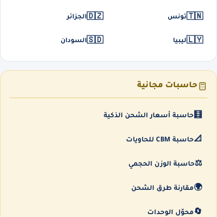
🇩🇿
🇹🇳
تونس
الجزائر
🇸🇩
🇱🇾
ليبيا
السودان
حاسبات مجانية
🧮
حاسبة أسعار الشحن الذكية
📐
حاسبة CBM للحاويات
⚖️
حاسبة الوزن الحجمي
🌍
مقارنة طرق الشحن
🔄
محوّل الوحدات