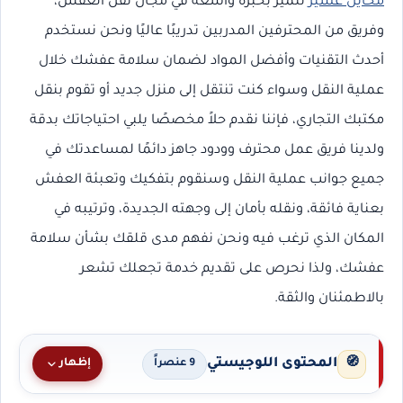
محايل عسير
تتميز بخبرة واسعة في مجال نقل العفش،
وفريق من المحترفين المدربين تدريبًا عاليًا ونحن نستخدم
أحدث التقنيات وأفضل المواد لضمان سلامة عفشك خلال
عملية النقل وسواء كنت تنتقل إلى منزل جديد أو تقوم بنقل
مكتبك التجاري، فإننا نقدم حلاً مخصصًا يلبي احتياجاتك بدقة
ولدينا فريق عمل محترف وودود جاهز دائمًا لمساعدتك في
جميع جوانب عملية النقل وسنقوم بتفكيك وتعبئة العفش
بعناية فائقة، ونقله بأمان إلى وجهته الجديدة، وترتيبه في
المكان الذي ترغب فيه ونحن نفهم مدى قلقك بشأن سلامة
عفشك، ولذا نحرص على تقديم خدمة تجعلك تشعر
بالاطمئنان والثقة.
المحتوى اللوجيستي
🧭
إظهار
9 عنصراً