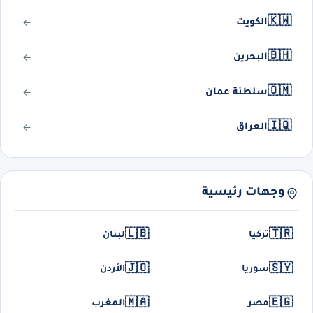
🇰🇼
الكويت
🇧🇭
البحرين
🇴🇲
سلطنة عمان
🇮🇶
العراق
وجهات رئيسية
🇱🇧
🇹🇷
تركيا
لبنان
🇯🇴
🇸🇾
سوريا
الأردن
🇲🇦
🇪🇬
مصر
المغرب