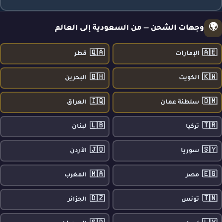
🌍
وجهات الشحن — من السعودية إلى العالم
🇶🇦
🇦🇪
الإمارات
قطر
🇧🇭
🇰🇼
الكويت
البحرين
🇮🇶
🇴🇲
سلطنة عمان
العراق
🇱🇧
🇹🇷
تركيا
لبنان
🇯🇴
🇸🇾
سوريا
الأردن
🇲🇦
🇪🇬
مصر
المغرب
🇩🇿
🇹🇳
تونس
الجزائر