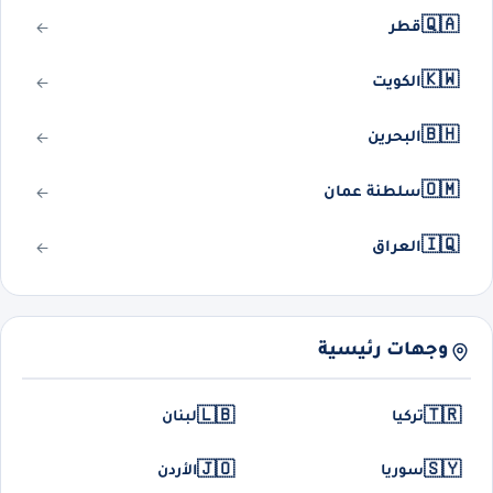
🇶🇦
قطر
🇰🇼
الكويت
🇧🇭
البحرين
🇴🇲
سلطنة عمان
🇮🇶
العراق
وجهات رئيسية
🇱🇧
🇹🇷
تركيا
لبنان
🇯🇴
🇸🇾
سوريا
الأردن