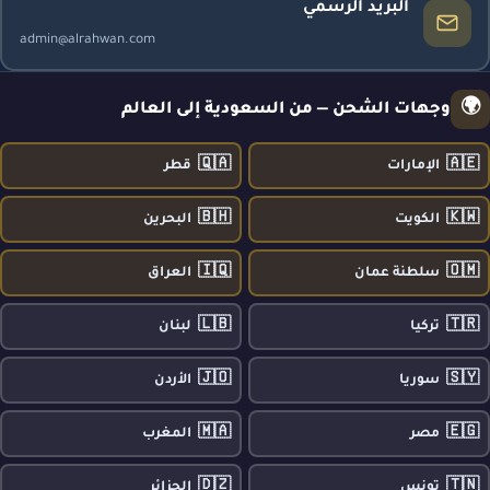
البريد الرسمي
admin@alrahwan.com
🌍
وجهات الشحن — من السعودية إلى العالم
🇶🇦
🇦🇪
الإمارات
قطر
🇧🇭
🇰🇼
الكويت
البحرين
🇮🇶
🇴🇲
سلطنة عمان
العراق
🇱🇧
🇹🇷
تركيا
لبنان
🇯🇴
🇸🇾
سوريا
الأردن
🇲🇦
🇪🇬
مصر
المغرب
🇩🇿
🇹🇳
تونس
الجزائر