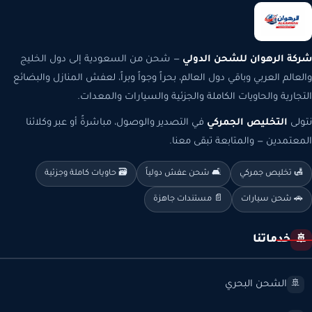
شركة الرهوان للشحن الدولي
— شحن من السعودية إلى دول الخليج
والعالم العربي وباقي دول العالم، بحراً وجواً وبراً، لعفش المنازل والبضائع
التجارية والحاويات الكاملة والجزئية والسيارات والمعدات.
نتولى
التخليص الجمركي
في التصدير والوصول، مباشرةً أو عبر وكلائنا
المعتمدين — والمتابعة تبقى معنا.
🛃 تخليص جمركي
🛋️ شحن عفش دولياً
🗃️ حاويات كاملة وجزئية
🚗 شحن سيارات
📄 مستندات جاهزة
خدماتنا
🚢
الشحن البحري
🚢