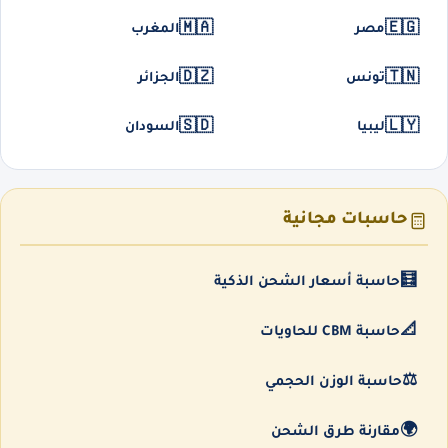
🇲🇦
🇪🇬
مصر
المغرب
🇩🇿
🇹🇳
تونس
الجزائر
🇸🇩
🇱🇾
ليبيا
السودان
حاسبات مجانية
🧮
حاسبة أسعار الشحن الذكية
📐
حاسبة CBM للحاويات
⚖️
حاسبة الوزن الحجمي
🌍
مقارنة طرق الشحن