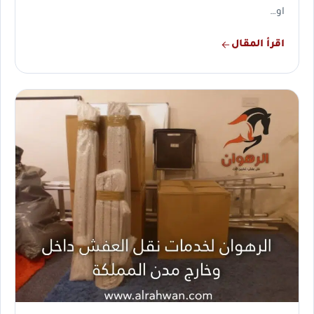
او…
اقرأ المقال