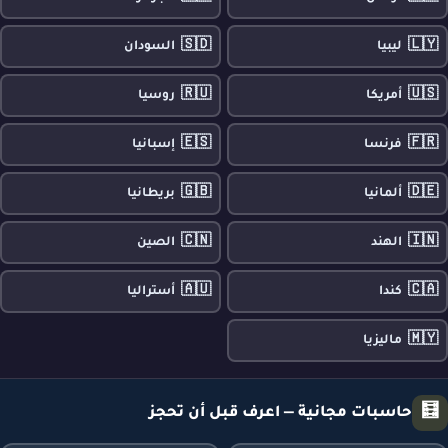
🇸🇩
🇱🇾
ليبيا
السودان
🇷🇺
🇺🇸
أمريكا
روسيا
🇪🇸
🇫🇷
فرنسا
إسبانيا
🇬🇧
🇩🇪
ألمانيا
بريطانيا
🇨🇳
🇮🇳
الهند
الصين
🇦🇺
🇨🇦
كندا
أستراليا
🇲🇾
ماليزيا
🧮
حاسبات مجانية — اعرف قبل أن تحجز