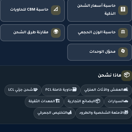
حاسبة أسعار الشحن
📐
🧮
حاسبة CBM للحاويات
الذكية
🌍
⚖️
حاسبة الوزن الحجمي
مقارنة طرق الشحن
🔄
محوّل الوحدات
📦
ماذا نشحن
🧩
🗃️
🛋️
العفش والأثاث المنزلي
حاوية كاملة FCL
شحن جزئي LCL
🏗️
📦
🚗
السيارات
البضائع التجارية
المعدات الثقيلة
🛃
🎁
الأمتعة الشخصية والطرود
التخليص الجمركي