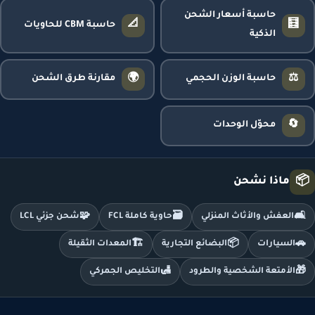
حاسبة أسعار الشحن
📐
🧮
حاسبة CBM للحاويات
الذكية
🌍
⚖️
حاسبة الوزن الحجمي
مقارنة طرق الشحن
🔄
محوّل الوحدات
📦
ماذا نشحن
🧩
🗃️
🛋️
العفش والأثاث المنزلي
حاوية كاملة FCL
شحن جزئي LCL
🏗️
📦
🚗
السيارات
البضائع التجارية
المعدات الثقيلة
🛃
🎁
الأمتعة الشخصية والطرود
التخليص الجمركي