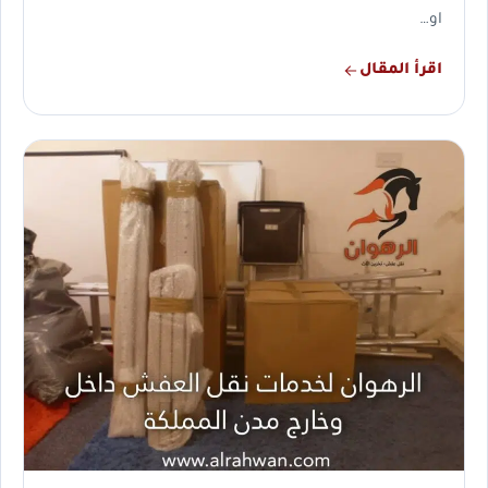
او…
اقرأ المقال