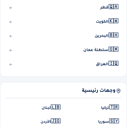
🇶🇦
قطر
🇰🇼
الكويت
🇧🇭
البحرين
🇴🇲
سلطنة عمان
🇮🇶
العراق
وجهات رئيسية
🇱🇧
🇹🇷
تركيا
لبنان
🇯🇴
🇸🇾
سوريا
الأردن