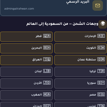
البريد الرسمي
admin@alrahwan.com
🌍
وجهات الشحن — من السعودية إلى العالم
🇶🇦
🇦🇪
الإمارات
قطر
🇧🇭
🇰🇼
الكويت
البحرين
🇮🇶
🇴🇲
سلطنة عمان
العراق
🇱🇧
🇹🇷
تركيا
لبنان
🇯🇴
🇸🇾
سوريا
الأردن
🇲🇦
🇪🇬
مصر
المغرب
🇩🇿
🇹🇳
تونس
الجزائر