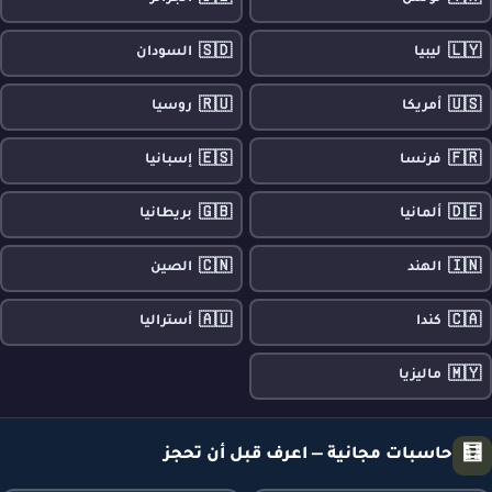
🇸🇩
🇱🇾
ليبيا
السودان
🇷🇺
🇺🇸
أمريكا
روسيا
🇪🇸
🇫🇷
فرنسا
إسبانيا
🇬🇧
🇩🇪
ألمانيا
بريطانيا
🇨🇳
🇮🇳
الهند
الصين
🇦🇺
🇨🇦
كندا
أستراليا
🇲🇾
ماليزيا
🧮
حاسبات مجانية — اعرف قبل أن تحجز