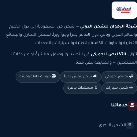
شركة الرهوان للشحن الدولي
— شحن من السعودية إلى دول الخليج
والعالم العربي وباقي دول العالم، بحراً وجواً وبراً، لعفش المنازل والبضائع
التجارية والحاويات الكاملة والجزئية والسيارات والمعدات.
نتولى
التخليص الجمركي
في التصدير والوصول، مباشرةً أو عبر وكلائنا
المعتمدين — والمتابعة تبقى معنا.
🛃 تخليص جمركي
🛋️ شحن عفش دولياً
🗃️ حاويات كاملة وجزئية
🚗 شحن سيارات
📄 مستندات جاهزة
خدماتنا
🚢
الشحن البحري
🚢