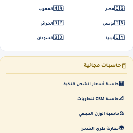
🇲🇦
🇪🇬
مصر
المغرب
🇩🇿
🇹🇳
تونس
الجزائر
🇸🇩
🇱🇾
ليبيا
السودان
حاسبات مجانية
🧮
حاسبة أسعار الشحن الذكية
📐
حاسبة CBM للحاويات
⚖️
حاسبة الوزن الحجمي
🌍
مقارنة طرق الشحن