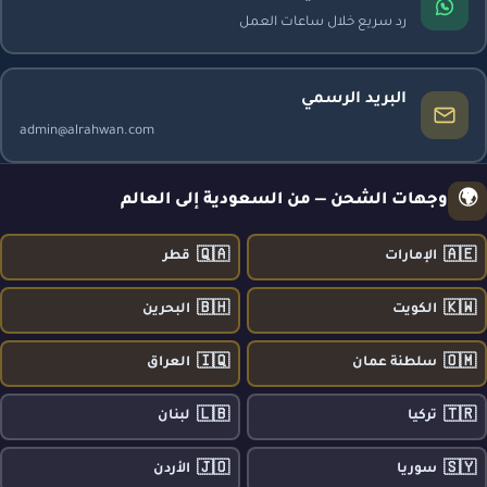
رد سريع خلال ساعات العمل
البريد الرسمي
admin@alrahwan.com
🌍
وجهات الشحن — من السعودية إلى العالم
🇶🇦
🇦🇪
الإمارات
قطر
🇧🇭
🇰🇼
الكويت
البحرين
🇮🇶
🇴🇲
سلطنة عمان
العراق
🇱🇧
🇹🇷
تركيا
لبنان
🇯🇴
🇸🇾
سوريا
الأردن