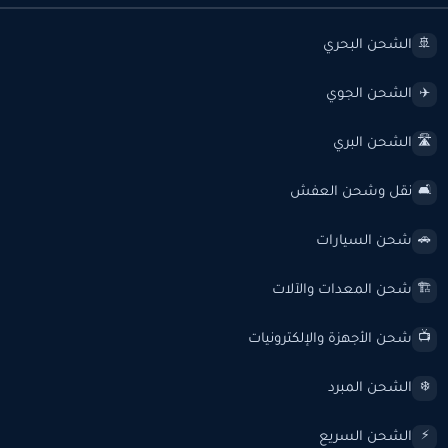
الشحن البحري
🚢
الشحن الجوي
✈️
الشحن البري
🛣️
نقل وشحن العفش
🛋️
شحن السيارات
🚗
شحن المعدات والآلات
🏗️
شحن الأجهزة والإلكترونيات
📺
الشحن المبرد
❄️
الشحن السريع
⚡