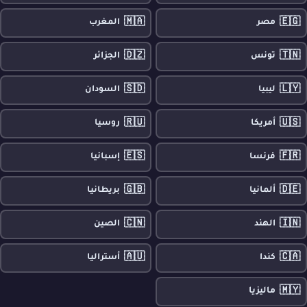
🇲🇦
🇪🇬
مصر
المغرب
🇩🇿
🇹🇳
تونس
الجزائر
🇸🇩
🇱🇾
ليبيا
السودان
🇷🇺
🇺🇸
أمريكا
روسيا
🇪🇸
🇫🇷
فرنسا
إسبانيا
🇬🇧
🇩🇪
ألمانيا
بريطانيا
🇨🇳
🇮🇳
الهند
الصين
🇦🇺
🇨🇦
كندا
أستراليا
🇲🇾
ماليزيا