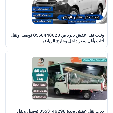
ونيت نقل عفش بالرياض 0550448020 توصيل ونقل
أثاث بأقل سعر داخل وخارج الرياض
دباب نقل عفش بجدة 0553146298 توصيل ونقل