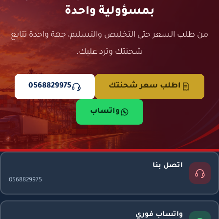
بمسؤولية واحدة
من طلب السعر حتى التخليص والتسليم، جهة واحدة تتابع
شحنتك وترد عليك.
اطلب سعر شحنتك
0568829975
واتساب
اتصل بنا
0568829975
واتساب فوري