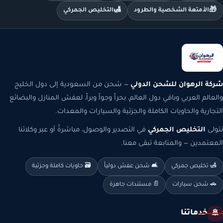
🛃
🎁
الأمتعة الشخصية والطرود
التخليص الجمركي
شركة الرهوان للشحن الدولي
— شحن من السعودية إلى دول الخليج
والعالم العربي وباقي دول العالم، بحراً وجواً وبراً، لعفش المنازل والبضائع
التجارية والحاويات الكاملة والجزئية والسيارات والمعدات.
نتولى
التخليص الجمركي
في التصدير والوصول، مباشرةً أو عبر وكلائنا
المعتمدين — والمتابعة تبقى معنا.
🛃 تخليص جمركي
🛋️ شحن عفش دولياً
🗃️ حاويات كاملة وجزئية
🚗 شحن سيارات
📄 مستندات جاهزة
خدماتنا
🚢