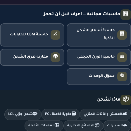
🧮
حاسبات مجانية — اعرف قبل أن تحجز
حاسبة أسعار الشحن
📐
🧮
حاسبة CBM للحاويات
الذكية
🌍
⚖️
حاسبة الوزن الحجمي
مقارنة طرق الشحن
🔄
محوّل الوحدات
📦
ماذا نشحن
🧩
🗃️
🛋️
العفش والأثاث المنزلي
حاوية كاملة FCL
شحن جزئي LCL
🏗️
📦
🚗
السيارات
البضائع التجارية
المعدات الثقيلة