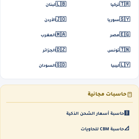
🇱🇧
🇹🇷
تركيا
لبنان
🇯🇴
🇸🇾
سوريا
الأردن
🇲🇦
🇪🇬
مصر
المغرب
🇩🇿
🇹🇳
تونس
الجزائر
🇸🇩
🇱🇾
ليبيا
السودان
حاسبات مجانية
🧮
حاسبة أسعار الشحن الذكية
📐
حاسبة CBM للحاويات