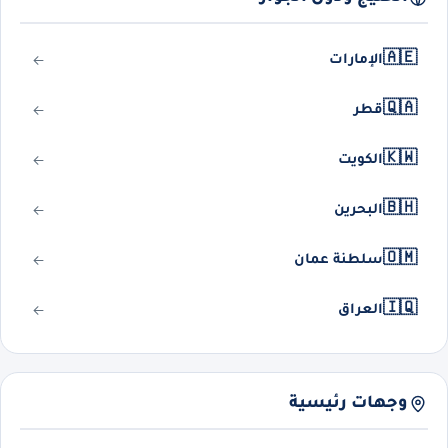
🇦🇪
الإمارات
🇶🇦
قطر
🇰🇼
الكويت
🇧🇭
البحرين
🇴🇲
سلطنة عمان
🇮🇶
العراق
وجهات رئيسية