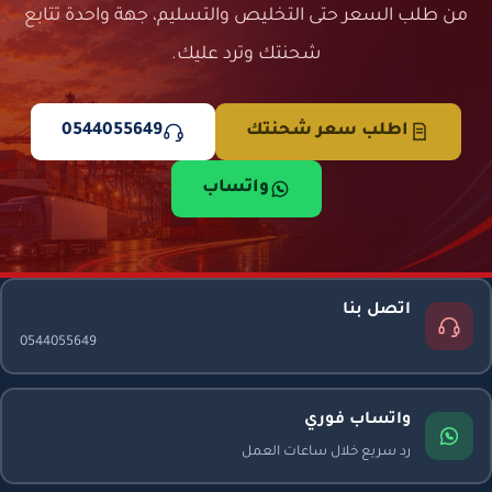
من طلب السعر حتى التخليص والتسليم، جهة واحدة تتابع
شحنتك وترد عليك.
اطلب سعر شحنتك
0544055649
واتساب
اتصل بنا
0544055649
واتساب فوري
رد سريع خلال ساعات العمل