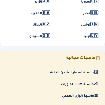
🇯🇴
🇸🇾
سوريا
الأردن
🇲🇦
🇪🇬
مصر
المغرب
🇩🇿
🇹🇳
تونس
الجزائر
🇸🇩
🇱🇾
ليبيا
السودان
حاسبات مجانية
🧮
حاسبة أسعار الشحن الذكية
📐
حاسبة CBM للحاويات
⚖️
حاسبة الوزن الحجمي