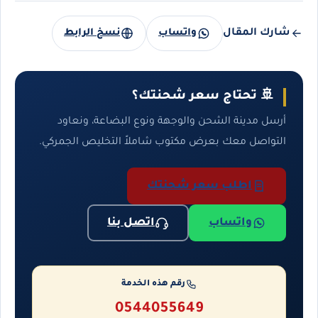
شارك المقال
واتساب
نسخ الرابط
🚢 تحتاج سعر شحنتك؟
أرسل مدينة الشحن والوجهة ونوع البضاعة، ونعاود
التواصل معك بعرض مكتوب شاملاً التخليص الجمركي.
اطلب سعر شحنتك
واتساب
اتصل بنا
رقم هذه الخدمة
0544055649