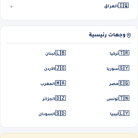
🇮🇶
العراق
وجهات رئيسية
🇱🇧
🇹🇷
تركيا
لبنان
🇯🇴
🇸🇾
سوريا
الأردن
🇲🇦
🇪🇬
مصر
المغرب
🇩🇿
🇹🇳
تونس
الجزائر
🇸🇩
🇱🇾
ليبيا
السودان