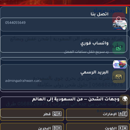
محتوى ذو صلة
اتصل بنا
0544055649
شركة شحن من مصر الى السعودية | شحن عفش وبضائع
واتساب فوري
وطرود
رد سريع خلال ساعات العمل
البريد الرسمي
أفضل شركة شحن بري بحري جوي بالسعودية
admin@alrahwan.com
0568829975 | حلول شحن دولي متكاملة
🌍
وجهات الشحن — من السعودية إلى العالم
شركات شحن من جدة الي الامارات | 0568829975 طرق
شحن متعددة
🇶🇦
🇦🇪
الإمارات
قطر
🇧🇭
🇰🇼
الكويت
البحرين