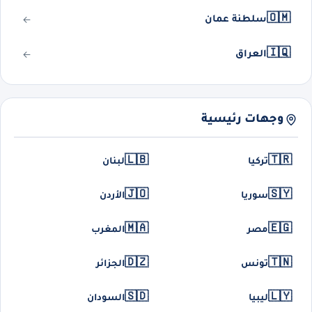
🇴🇲
سلطنة عمان
🇮🇶
العراق
وجهات رئيسية
🇱🇧
🇹🇷
تركيا
لبنان
🇯🇴
🇸🇾
سوريا
الأردن
🇲🇦
🇪🇬
مصر
المغرب
🇩🇿
🇹🇳
تونس
الجزائر
🇸🇩
🇱🇾
ليبيا
السودان