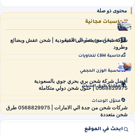
محتوى ذو صلة
حاسبات مجانية
شركة شحن من مصر الى السعودية | شحن عفش وبضائع
🧮
حاسبة أسعار الشحن الذكية
وطرود
📐
حاسبة CBM للحاويات
⚖️
حاسبة الوزن الحجمي
أفضل شركة شحن بري بحري جوي بالسعودية
🌍
مقارنة طرق الشحن
0568829975 | حلول شحن دولي متكاملة
🔄
محوّل الوحدات
شركات شحن من جدة الي الامارات | 0568829975 طرق
شحن متعددة
ابحث في الموقع