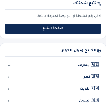
تتبع شحنتك
أدخل رقم الشحنة أو البوليصة لمعرفة حالتها.
صفحة التتبع
الخليج ودول الجوار
🇦🇪
الإمارات
🇶🇦
قطر
🇰🇼
الكويت
🇧🇭
البحرين