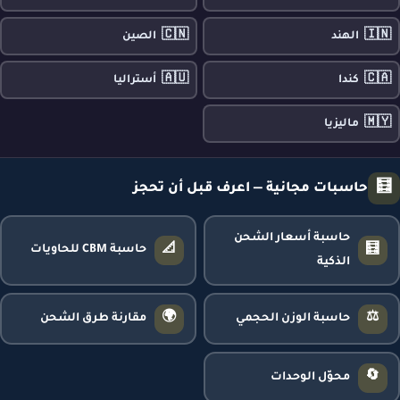
🇨🇳
🇮🇳
الهند
الصين
🇦🇺
🇨🇦
كندا
أستراليا
🇲🇾
ماليزيا
🧮
حاسبات مجانية — اعرف قبل أن تحجز
حاسبة أسعار الشحن
📐
🧮
حاسبة CBM للحاويات
الذكية
🌍
⚖️
حاسبة الوزن الحجمي
مقارنة طرق الشحن
🔄
محوّل الوحدات