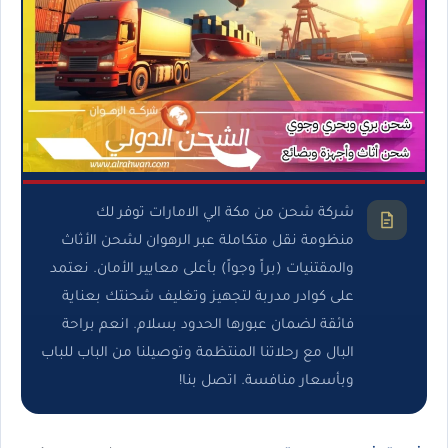
شركة شحن من مكة الي الامارات توفر لك
منظومة نقل متكاملة عبر الرهوان لشحن الأثاث
والمقتنيات (براً وجواً) بأعلى معايير الأمان. نعتمد
على كوادر مدربة لتجهيز وتغليف شحنتك بعناية
فائقة لضمان عبورها الحدود بسلام. انعم براحة
البال مع رحلاتنا المنتظمة وتوصيلنا من الباب للباب
وبأسعار منافسة. اتصل بنا!