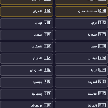
🇮🇶
🇴🇲
سلطنة عمان
العراق
🇱🇧
🇹🇷
تركيا
لبنان
🇯🇴
🇸🇾
سوريا
الأردن
🇲🇦
🇪🇬
مصر
المغرب
🇩🇿
🇹🇳
تونس
الجزائر
🇸🇩
🇱🇾
ليبيا
السودان
🇷🇺
🇺🇸
أمريكا
روسيا
🇪🇸
🇫🇷
فرنسا
إسبانيا
🇬🇧
🇩🇪
ألمانيا
بريطانيا