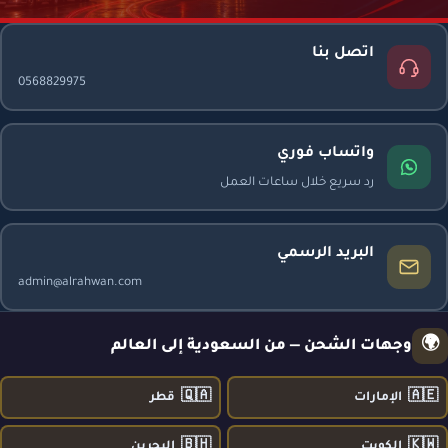
اتصل بنا
0568829975
واتساب فوري
رد سريع خلال ساعات العمل
البريد الرسمي
admin@alrahwan.com
🌍
وجهات الشحن — من السعودية إلى العالم
🇶🇦
🇦🇪
الإمارات
قطر
🇧🇭
🇰🇼
الكويت
البحرين