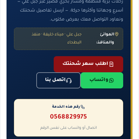
رحلات برية منتظمة ومسار بحري قصير عبر جبل علي —
أسرع وجهاتنا وأكثرها حركة. — أرسل تفاصيل شحنتك
ونعاود التواصل معك بعرض مكتوب.
الموانئ
جبل علي · ميناء خليفة · منفذ
والمنافذ:
البطحاء
اطلب سعر شحنتك
واتساب
اتصل بنا
رقم هذه الخدمة
0568829975
اتصال أو واتساب على نفس الرقم