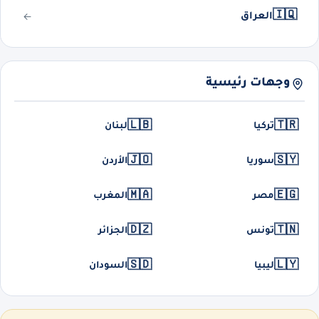
🇮🇶
العراق
وجهات رئيسية
🇱🇧
🇹🇷
تركيا
لبنان
🇯🇴
🇸🇾
سوريا
الأردن
🇲🇦
🇪🇬
مصر
المغرب
🇩🇿
🇹🇳
تونس
الجزائر
🇸🇩
🇱🇾
ليبيا
السودان