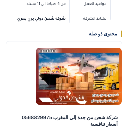
مواعيد العمل
من 6 صباحا الي 11 مساءا
نشاط الشركة
شركة شحن دولي بري بحري جوي
محتوى ذو صلة
رقم الجوال
0568829975
رقم الواتس اب
0568829975
شركة شحن من جدة إلى المغرب 0568829975
أسعار تنافسية