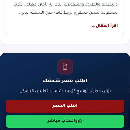
والبضائع والطرود والمنقولات التجارية بأمان مطلق. نتميز
بمنظومة شحن متطورة تربط كافة مدن المملكة بدبي…
اقرأ المقال
اطلب سعر شحنتك
عرض مكتوب يوضح كل بند شاملاً التخليص الجمركي.
اطلب السعر
واتساب مباشر