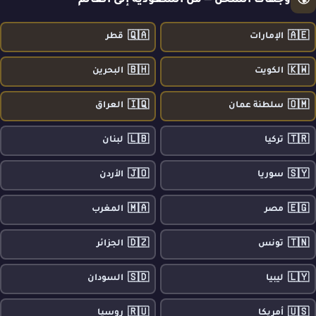
🌍
وجهات الشحن — من السعودية إلى العالم
🇶🇦
🇦🇪
الإمارات
قطر
🇧🇭
🇰🇼
الكويت
البحرين
🇮🇶
🇴🇲
سلطنة عمان
العراق
🇱🇧
🇹🇷
تركيا
لبنان
🇯🇴
🇸🇾
سوريا
الأردن
🇲🇦
🇪🇬
مصر
المغرب
🇩🇿
🇹🇳
تونس
الجزائر
🇸🇩
🇱🇾
ليبيا
السودان
🇷🇺
🇺🇸
أمريكا
روسيا