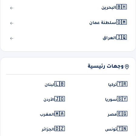
🇧🇭
البحرين
🇴🇲
سلطنة عمان
🇮🇶
العراق
وجهات رئيسية
🇱🇧
🇹🇷
تركيا
لبنان
🇯🇴
🇸🇾
سوريا
الأردن
🇲🇦
🇪🇬
مصر
المغرب
🇩🇿
🇹🇳
تونس
الجزائر