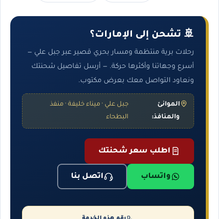
🚢 تشحن إلى الإمارات؟
رحلات برية منتظمة ومسار بحري قصير عبر جبل علي —
أسرع وجهاتنا وأكثرها حركة. — أرسل تفاصيل شحنتك
ونعاود التواصل معك بعرض مكتوب.
الموانئ
جبل علي · ميناء خليفة · منفذ
والمنافذ:
البطحاء
اطلب سعر شحنتك
واتساب
اتصل بنا
رقم هذه الخدمة