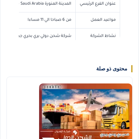
عنوان الفرع الرئيسي
المدينة المنورة AL Madinah AL Munawwarah – Saudi Arabia
مواعيد العمل
من 6 صباحا الي 11 مساءا
نشاط الشركة
شركة شحن دولي بري بحري جوي
رقم الجوال
0568829975
محتوى ذو صلة
رقم الواتس اب
0568829975