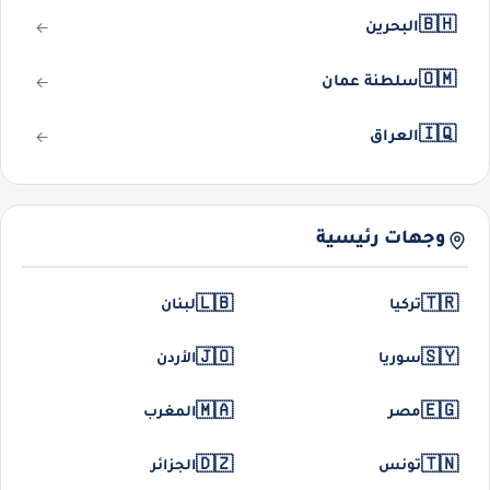
🇧🇭
البحرين
🇴🇲
سلطنة عمان
🇮🇶
العراق
وجهات رئيسية
🇱🇧
🇹🇷
تركيا
لبنان
🇯🇴
🇸🇾
سوريا
الأردن
🇲🇦
🇪🇬
مصر
المغرب
🇩🇿
🇹🇳
تونس
الجزائر