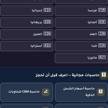
🇪🇸
🇫🇷
فرنسا
إسبانيا
🇬🇧
🇩🇪
ألمانيا
بريطانيا
🇨🇳
🇮🇳
الهند
الصين
🇦🇺
🇨🇦
كندا
أستراليا
🇲🇾
ماليزيا
🧮
حاسبات مجانية — اعرف قبل أن تحجز
حاسبة أسعار الشحن
📐
🧮
حاسبة CBM للحاويات
الذكية