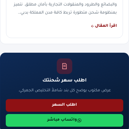
والبضائع والطرود والمنقولات التجارية بأمان مطلق. نتميز
بمنظومة شحن متطورة تربط كافة مدن المملكة بدبي…
اقرأ المقال
اطلب سعر شحنتك
عرض مكتوب يوضح كل بند شاملاً التخليص الجمركي.
اطلب السعر
واتساب مباشر