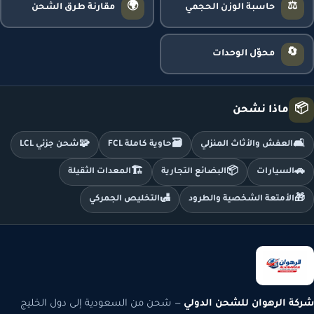
🌍
⚖️
حاسبة الوزن الحجمي
مقارنة طرق الشحن
🔄
محوّل الوحدات
📦
ماذا نشحن
🧩
🗃️
🛋️
العفش والأثاث المنزلي
حاوية كاملة FCL
شحن جزئي LCL
🏗️
📦
🚗
السيارات
البضائع التجارية
المعدات الثقيلة
🛃
🎁
الأمتعة الشخصية والطرود
التخليص الجمركي
شركة الرهوان للشحن الدولي
— شحن من السعودية إلى دول الخليج