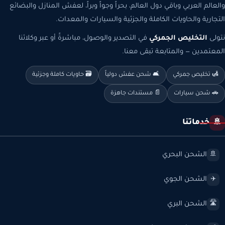
والعالم العربي وباقي دول العالم، بحراً وجواً وبراً، لعفش المنازل والبضائع
التجارية والحاويات الكاملة والجزئية والسيارات والمعدات.
نتولى
التخليص الجمركي
في التصدير والوصول، مباشرةً أو عبر وكلائنا
المعتمدين — والمتابعة تبقى معنا.
🛃 تخليص جمركي
🛋️ شحن عفش دولياً
🗃️ حاويات كاملة وجزئية
🚗 شحن سيارات
📄 مستندات جاهزة
خدماتنا
🚢
الشحن البحري
🚢
الشحن الجوي
✈️
الشحن البري
🛣️