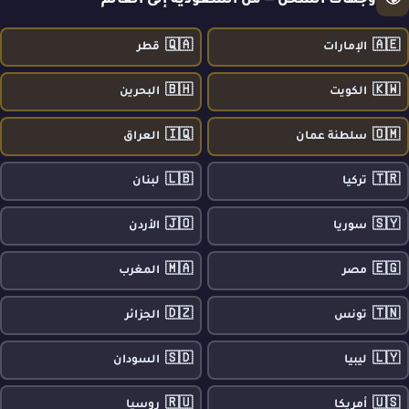
🌍
وجهات الشحن — من السعودية إلى العالم
🇶🇦
🇦🇪
الإمارات
قطر
🇧🇭
🇰🇼
الكويت
البحرين
🇮🇶
🇴🇲
سلطنة عمان
العراق
🇱🇧
🇹🇷
تركيا
لبنان
🇯🇴
🇸🇾
سوريا
الأردن
🇲🇦
🇪🇬
مصر
المغرب
🇩🇿
🇹🇳
تونس
الجزائر
🇸🇩
🇱🇾
ليبيا
السودان
🇷🇺
🇺🇸
أمريكا
روسيا