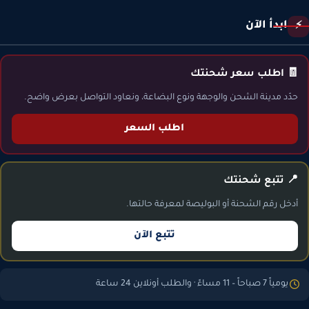
ابدأ الآن
⚡
🧾 اطلب سعر شحنتك
حدّد مدينة الشحن والوجهة ونوع البضاعة، ونعاود التواصل بعرض واضح.
اطلب السعر
📍 تتبع شحنتك
أدخل رقم الشحنة أو البوليصة لمعرفة حالتها.
تتبع الآن
يومياً 7 صباحاً – 11 مساءً · والطلب أونلاين 24 ساعة