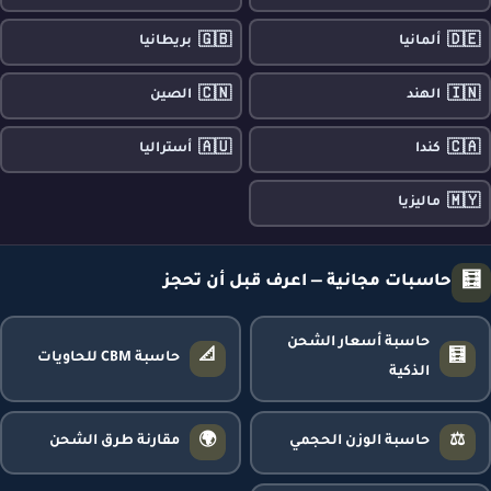
🇬🇧
🇩🇪
ألمانيا
بريطانيا
🇨🇳
🇮🇳
الهند
الصين
🇦🇺
🇨🇦
كندا
أستراليا
🇲🇾
ماليزيا
🧮
حاسبات مجانية — اعرف قبل أن تحجز
حاسبة أسعار الشحن
📐
🧮
حاسبة CBM للحاويات
الذكية
🌍
⚖️
حاسبة الوزن الحجمي
مقارنة طرق الشحن