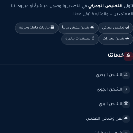
نتولى
التخليص الجمركي
في التصدير والوصول، مباشرةً أو عبر وكلائنا
المعتمدين — والمتابعة تبقى معنا.
🛃 تخليص جمركي
🛋️ شحن عفش دولياً
🗃️ حاويات كاملة وجزئية
🚗 شحن سيارات
📄 مستندات جاهزة
خدماتنا
🚢
الشحن البحري
🚢
الشحن الجوي
✈️
الشحن البري
🛣️
نقل وشحن العفش
🛋️