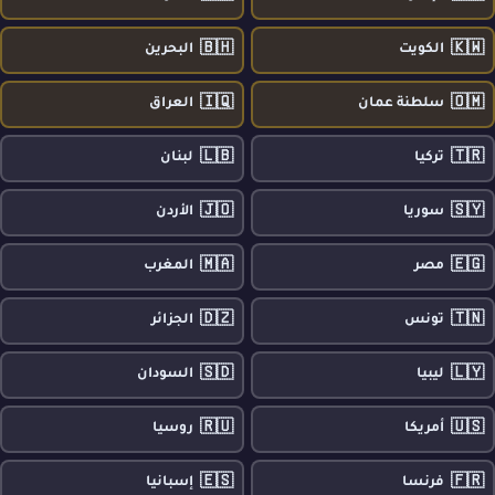
🇧🇭
🇰🇼
الكويت
البحرين
🇮🇶
🇴🇲
سلطنة عمان
العراق
🇱🇧
🇹🇷
تركيا
لبنان
🇯🇴
🇸🇾
سوريا
الأردن
🇲🇦
🇪🇬
مصر
المغرب
🇩🇿
🇹🇳
تونس
الجزائر
🇸🇩
🇱🇾
ليبيا
السودان
🇷🇺
🇺🇸
أمريكا
روسيا
🇪🇸
🇫🇷
فرنسا
إسبانيا