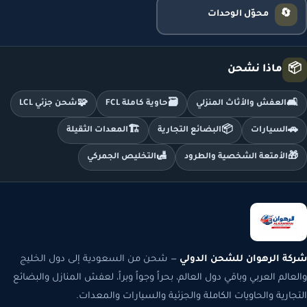
🔄
محوّل الوحدات
📦
ماذا نشحن
🧩
🗃️
🛋️
العفش والأثاث المنزلي
حاوية كاملة FCL
شحن جزئي LCL
🏗️
📦
🚗
السيارات
البضائع التجارية
المعدات الثقيلة
🛃
🎁
الأمتعة الشخصية والطرود
التخليص الجمركي
شركة الرهوان للشحن الدولي
— شحن من السعودية إلى دول الخليج
والعالم العربي وباقي دول العالم، بحراً وجواً وبراً، لعفش المنازل والبضائع
التجارية والحاويات الكاملة والجزئية والسيارات والمعدات.