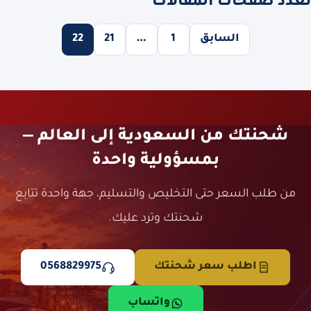
تعدد صفحات المقالات
السابق
1
…
21
22
شحنتك من السعودية إلى العالم —
بمسؤولية واحدة
من طلب السعر حتى التخليص والتسليم، جهة واحدة تتابع
شحنتك وترد عليك.
اطلب سعر شحنتك
0568829975
واتساب