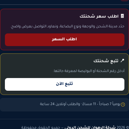
🧾 اطلب سعر شحنتك
حدّد مدينة الشحن والوجهة ونوع البضاعة، ونعاود التواصل بعرض واضح.
اطلب السعر
📍 تتبع شحنتك
أدخل رقم الشحنة أو البوليصة لمعرفة حالتها.
تتبع الآن
يومياً 7 صباحاً – 11 مساءً · والطلب أونلاين 24 ساعة
© 2026
شركة الرهوان للشحن الدولي
— جميع الحقوق محفوظة