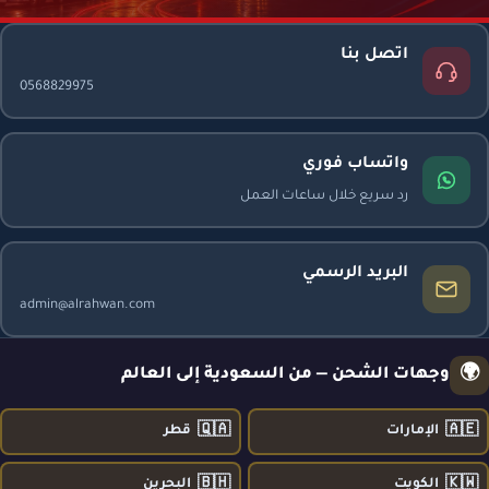
اتصل بنا
0568829975
واتساب فوري
رد سريع خلال ساعات العمل
البريد الرسمي
admin@alrahwan.com
🌍
وجهات الشحن — من السعودية إلى العالم
🇶🇦
🇦🇪
الإمارات
قطر
🇧🇭
🇰🇼
الكويت
البحرين