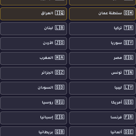
🇮🇶
🇴🇲
سلطنة عمان
العراق
🇱🇧
🇹🇷
تركيا
لبنان
🇯🇴
🇸🇾
سوريا
الأردن
🇲🇦
🇪🇬
مصر
المغرب
🇩🇿
🇹🇳
تونس
الجزائر
🇸🇩
🇱🇾
ليبيا
السودان
🇷🇺
🇺🇸
أمريكا
روسيا
🇪🇸
🇫🇷
فرنسا
إسبانيا
🇬🇧
🇩🇪
ألمانيا
بريطانيا