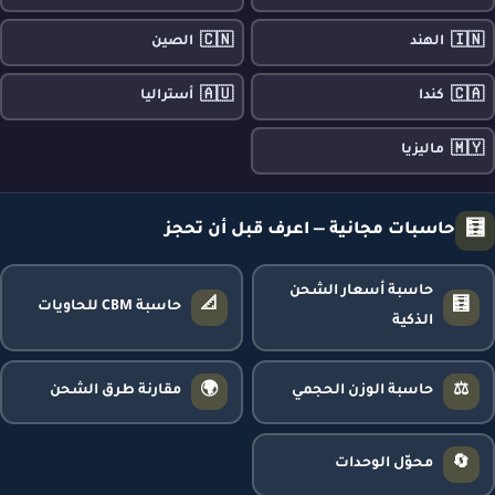
🇨🇳
🇮🇳
الهند
الصين
🇦🇺
🇨🇦
كندا
أستراليا
🇲🇾
ماليزيا
🧮
حاسبات مجانية — اعرف قبل أن تحجز
حاسبة أسعار الشحن
📐
🧮
حاسبة CBM للحاويات
الذكية
🌍
⚖️
حاسبة الوزن الحجمي
مقارنة طرق الشحن
🔄
محوّل الوحدات