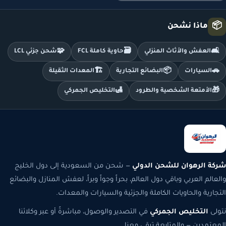
📦
ماذا نشحن
🧩
🗃️
🛋️
العفش والأثاث المنزلي
حاوية كاملة FCL
شحن جزئي LCL
🏗️
📦
🚗
السيارات
البضائع التجارية
المعدات الثقيلة
🛃
🎁
الأمتعة الشخصية والطرود
التخليص الجمركي
شركة الرهوان للشحن الدولي
— شحن من السعودية إلى دول الخليج
والعالم العربي وباقي دول العالم، بحراً وجواً وبراً، لعفش المنازل والبضائع
التجارية والحاويات الكاملة والجزئية والسيارات والمعدات.
نتولى
التخليص الجمركي
في التصدير والوصول، مباشرةً أو عبر وكلائنا
المعتمدين — والمتابعة تبقى معنا.