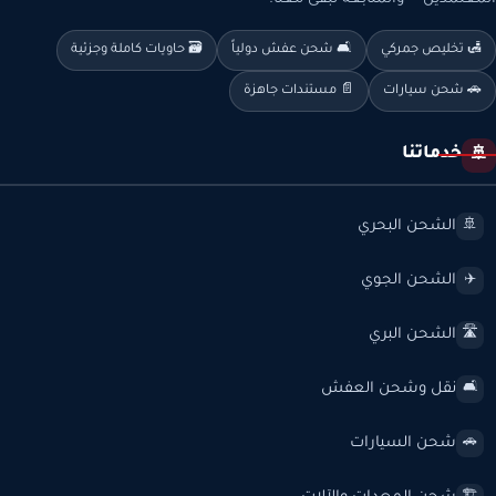
🛃 تخليص جمركي
🛋️ شحن عفش دولياً
🗃️ حاويات كاملة وجزئية
🚗 شحن سيارات
📄 مستندات جاهزة
خدماتنا
🚢
الشحن البحري
🚢
الشحن الجوي
✈️
الشحن البري
🛣️
نقل وشحن العفش
🛋️
شحن السيارات
🚗