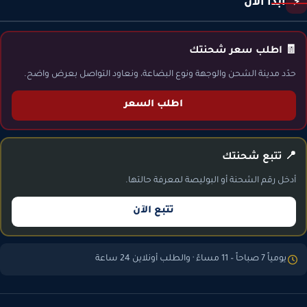
ابدأ الآن
⚡
🧾 اطلب سعر شحنتك
حدّد مدينة الشحن والوجهة ونوع البضاعة، ونعاود التواصل بعرض واضح.
اطلب السعر
📍 تتبع شحنتك
أدخل رقم الشحنة أو البوليصة لمعرفة حالتها.
تتبع الآن
يومياً 7 صباحاً – 11 مساءً · والطلب أونلاين 24 ساعة