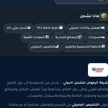
📦
ماذا نشحن
🧩
🗃️
🛋️
العفش والأثاث المنزلي
حاوية كاملة FCL
شحن جزئي LCL
🏗️
📦
🚗
السيارات
البضائع التجارية
المعدات الثقيلة
🛃
🎁
الأمتعة الشخصية والطرود
التخليص الجمركي
شركة الرهوان للشحن الدولي
— شحن من السعودية إلى دول الخليج
والعالم العربي وباقي دول العالم، بحراً وجواً وبراً، لعفش المنازل والبضائع
التجارية والحاويات الكاملة والجزئية والسيارات والمعدات.
نتولى
التخليص الجمركي
في التصدير والوصول، مباشرةً أو عبر وكلائنا