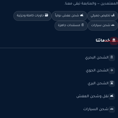
المعتمدين — والمتابعة تبقى معنا.
🛃 تخليص جمركي
🛋️ شحن عفش دولياً
🗃️ حاويات كاملة وجزئية
🚗 شحن سيارات
📄 مستندات جاهزة
خدماتنا
🚢
الشحن البحري
🚢
الشحن الجوي
✈️
الشحن البري
🛣️
نقل وشحن العفش
🛋️
شحن السيارات
🚗