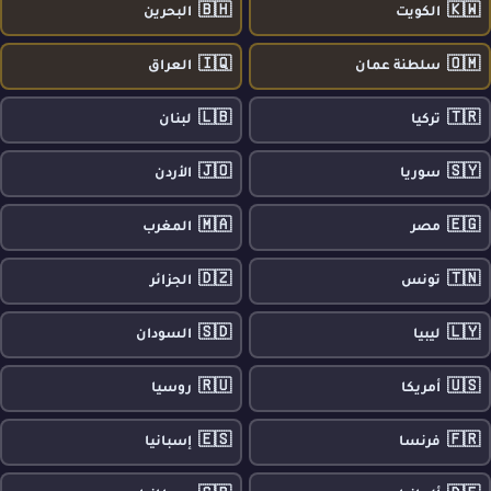
🇧🇭
🇰🇼
الكويت
البحرين
🇮🇶
🇴🇲
سلطنة عمان
العراق
🇱🇧
🇹🇷
تركيا
لبنان
🇯🇴
🇸🇾
سوريا
الأردن
🇲🇦
🇪🇬
مصر
المغرب
🇩🇿
🇹🇳
تونس
الجزائر
🇸🇩
🇱🇾
ليبيا
السودان
🇷🇺
🇺🇸
أمريكا
روسيا
🇪🇸
🇫🇷
فرنسا
إسبانيا