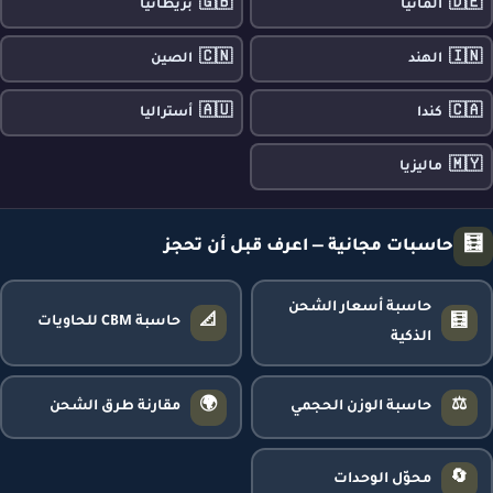
🇬🇧
🇩🇪
ألمانيا
بريطانيا
🇨🇳
🇮🇳
الهند
الصين
🇦🇺
🇨🇦
كندا
أستراليا
🇲🇾
ماليزيا
🧮
حاسبات مجانية — اعرف قبل أن تحجز
حاسبة أسعار الشحن
📐
🧮
حاسبة CBM للحاويات
الذكية
🌍
⚖️
حاسبة الوزن الحجمي
مقارنة طرق الشحن
🔄
محوّل الوحدات