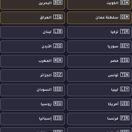
🇧🇭
🇰🇼
الكويت
البحرين
🇮🇶
🇴🇲
سلطنة عمان
العراق
🇱🇧
🇹🇷
تركيا
لبنان
🇯🇴
🇸🇾
سوريا
الأردن
🇲🇦
🇪🇬
مصر
المغرب
🇩🇿
🇹🇳
تونس
الجزائر
🇸🇩
🇱🇾
ليبيا
السودان
🇷🇺
🇺🇸
أمريكا
روسيا
🇪🇸
🇫🇷
فرنسا
إسبانيا