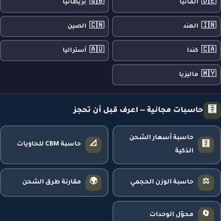
🇬🇧
🇩🇪
ألمانيا
بريطانيا
🇨🇳
🇮🇳
الهند
الصين
🇦🇺
🇨🇦
كندا
أستراليا
🇲🇾
ماليزيا
🧮
حاسبات مجانية — اعرف قبل أن تحجز
حاسبة أسعار الشحن
📐
🧮
حاسبة CBM للحاويات
الذكية
🌍
⚖️
حاسبة الوزن الحجمي
مقارنة طرق الشحن
🔄
محوّل الوحدات