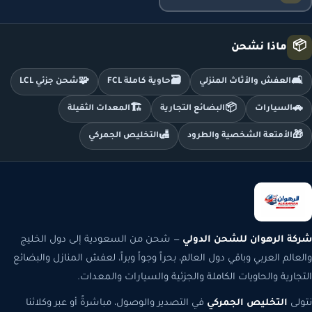
📦
ماذا نشحن
🧩
🗃️
🛋️
العفش والأثاث المنزلي
حاوية كاملة FCL
شحن جزئي LCL
🏗️
📦
🚗
السيارات
البضائع التجارية
المعدات الثقيلة
🛃
🎁
الأمتعة الشخصية والطرود
التخليص الجمركي
شركة الرهوان للشحن الدولي
— شحن من السعودية إلى دول الخليج
والعالم العربي وباقي دول العالم، بحراً وجواً وبراً، لعفش المنازل والبضائع
التجارية والحاويات الكاملة والجزئية والسيارات والمعدات.
نتولى
التخليص الجمركي
في التصدير والوصول، مباشرةً أو عبر وكلائنا