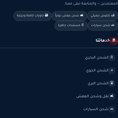
المعتمدين — والمتابعة تبقى معنا.
🛃 تخليص جمركي
🛋️ شحن عفش دولياً
🗃️ حاويات كاملة وجزئية
🚗 شحن سيارات
📄 مستندات جاهزة
خدماتنا
🚢
الشحن البحري
🚢
الشحن الجوي
✈️
الشحن البري
🛣️
نقل وشحن العفش
🛋️
شحن السيارات
🚗