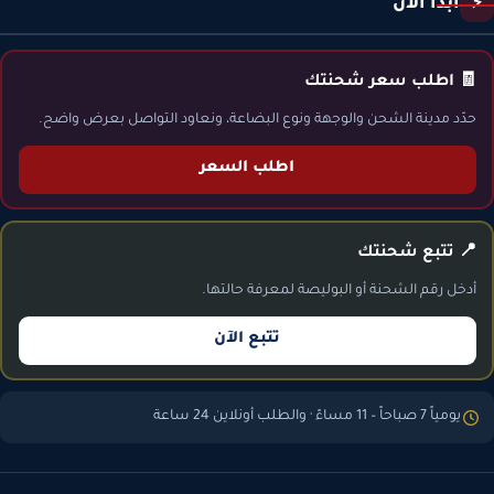
ابدأ الآن
⚡
🧾 اطلب سعر شحنتك
حدّد مدينة الشحن والوجهة ونوع البضاعة، ونعاود التواصل بعرض واضح.
اطلب السعر
📍 تتبع شحنتك
أدخل رقم الشحنة أو البوليصة لمعرفة حالتها.
تتبع الآن
يومياً 7 صباحاً – 11 مساءً · والطلب أونلاين 24 ساعة