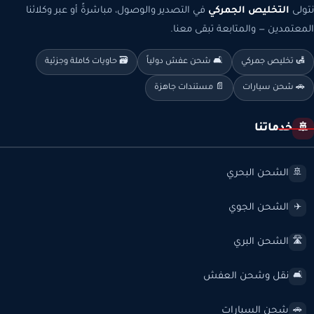
نتولى
التخليص الجمركي
في التصدير والوصول، مباشرةً أو عبر وكلائنا
المعتمدين — والمتابعة تبقى معنا.
🛃 تخليص جمركي
🛋️ شحن عفش دولياً
🗃️ حاويات كاملة وجزئية
🚗 شحن سيارات
📄 مستندات جاهزة
خدماتنا
🚢
الشحن البحري
🚢
الشحن الجوي
✈️
الشحن البري
🛣️
نقل وشحن العفش
🛋️
شحن السيارات
🚗