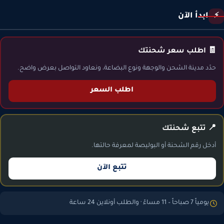
ابدأ الآن
⚡
🧾 اطلب سعر شحنتك
حدّد مدينة الشحن والوجهة ونوع البضاعة، ونعاود التواصل بعرض واضح.
اطلب السعر
📍 تتبع شحنتك
أدخل رقم الشحنة أو البوليصة لمعرفة حالتها.
تتبع الآن
يومياً 7 صباحاً – 11 مساءً · والطلب أونلاين 24 ساعة