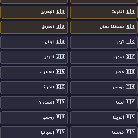
🇧🇭
🇰🇼
الكويت
البحرين
🇮🇶
🇴🇲
سلطنة عمان
العراق
🇱🇧
🇹🇷
تركيا
لبنان
🇯🇴
🇸🇾
سوريا
الأردن
🇲🇦
🇪🇬
مصر
المغرب
🇩🇿
🇹🇳
تونس
الجزائر
🇸🇩
🇱🇾
ليبيا
السودان
🇷🇺
🇺🇸
أمريكا
روسيا
🇪🇸
🇫🇷
فرنسا
إسبانيا