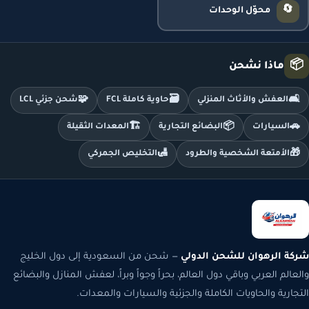
🔄
محوّل الوحدات
📦
ماذا نشحن
🧩
🗃️
🛋️
العفش والأثاث المنزلي
حاوية كاملة FCL
شحن جزئي LCL
🏗️
📦
🚗
السيارات
البضائع التجارية
المعدات الثقيلة
🛃
🎁
الأمتعة الشخصية والطرود
التخليص الجمركي
شركة الرهوان للشحن الدولي
— شحن من السعودية إلى دول الخليج
والعالم العربي وباقي دول العالم، بحراً وجواً وبراً، لعفش المنازل والبضائع
التجارية والحاويات الكاملة والجزئية والسيارات والمعدات.