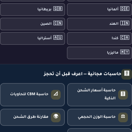
🇬🇧
🇩🇪
ألمانيا
بريطانيا
🇨🇳
🇮🇳
الهند
الصين
🇦🇺
🇨🇦
كندا
أستراليا
🇲🇾
ماليزيا
🧮
حاسبات مجانية — اعرف قبل أن تحجز
حاسبة أسعار الشحن
📐
🧮
حاسبة CBM للحاويات
الذكية
🌍
⚖️
حاسبة الوزن الحجمي
مقارنة طرق الشحن