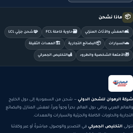
📦
ماذا نشحن
🧩
🗃️
🛋️
العفش والأثاث المنزلي
حاوية كاملة FCL
شحن جزئي LCL
🏗️
📦
🚗
السيارات
البضائع التجارية
المعدات الثقيلة
🛃
🎁
الأمتعة الشخصية والطرود
التخليص الجمركي
شركة الرهوان للشحن الدولي
— شحن من السعودية إلى دول الخليج
والعالم العربي وباقي دول العالم، بحراً وجواً وبراً، لعفش المنازل والبضائع
التجارية والحاويات الكاملة والجزئية والسيارات والمعدات.
نتولى
التخليص الجمركي
في التصدير والوصول، مباشرةً أو عبر وكلائنا