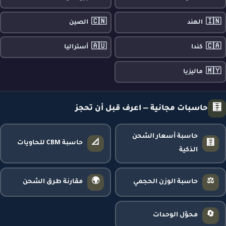
🇨🇳
🇮🇳
الهند
الصين
🇦🇺
🇨🇦
كندا
أستراليا
🇲🇾
ماليزيا
🧮
حاسبات مجانية — اعرف قبل أن تحجز
حاسبة أسعار الشحن
📐
🧮
حاسبة CBM للحاويات
الذكية
🌍
⚖️
حاسبة الوزن الحجمي
مقارنة طرق الشحن
🔄
محوّل الوحدات