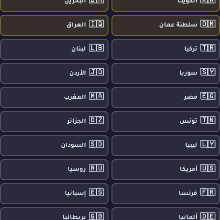
🇧🇭
🇰🇼
الكويت
البحرين
🇮🇶
🇴🇲
سلطنة عمان
العراق
🇱🇧
🇹🇷
تركيا
لبنان
🇯🇴
🇸🇾
سوريا
الأردن
🇲🇦
🇪🇬
مصر
المغرب
🇩🇿
🇹🇳
تونس
الجزائر
🇸🇩
🇱🇾
ليبيا
السودان
🇷🇺
🇺🇸
أمريكا
روسيا
🇪🇸
🇫🇷
فرنسا
إسبانيا
🇬🇧
🇩🇪
ألمانيا
بريطانيا