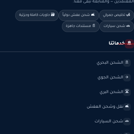
المعتمدين — والمتابعة تبقى معنا.
🛃 تخليص جمركي
🛋️ شحن عفش دولياً
🗃️ حاويات كاملة وجزئية
🚗 شحن سيارات
📄 مستندات جاهزة
خدماتنا
🚢
الشحن البحري
🚢
الشحن الجوي
✈️
الشحن البري
🛣️
نقل وشحن العفش
🛋️
شحن السيارات
🚗