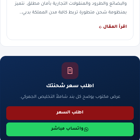
والبضائع والطرود والمنقولات التجارية بأمان مطلق. نتميز
بمنظومة شحن متطورة تربط كافة مدن المملكة بدبي…
اقرأ المقال
اطلب سعر شحنتك
عرض مكتوب يوضح كل بند شاملاً التخليص الجمركي.
اطلب السعر
واتساب مباشر