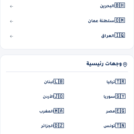
🇧🇭
البحرين
🇴🇲
سلطنة عمان
🇮🇶
العراق
وجهات رئيسية
🇱🇧
🇹🇷
تركيا
لبنان
🇯🇴
🇸🇾
سوريا
الأردن
🇲🇦
🇪🇬
مصر
المغرب
🇩🇿
🇹🇳
تونس
الجزائر