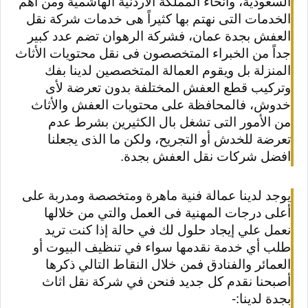
السعودية، وأنحاء المملكة الاردنية الهاشمية ومن اهم
الخدمات التى نهتم بها كثيراً هى خدمات شركة نقل
العفش بجدة عمان، فشركة الرهوان تضم عدد كبير
جداً من الخبراء المتخصصون فى نقل محتويات الأثاث
المنزلة بل ويقوم العمالة المتخصصين لدينا بفك
وتركيب قطع العفش المختلفة بدون تعرضة لأى
خدوش، فالمحافظة على محتويات العفش والأثاث
من الأمور التى تشغل بال الكثيرين بشرط عدم
تعرضة للخدش أو التجريح، ولكن ما الذى يجعلنا
افضل شركات نقل العفش بجدة.
يوجد لدينا عمالة فنية ماهرة ومتخصصة ومدربة على
أعلى درجات المهنية فى العمل والتي من خلالها
نعمل علي إيجاد حلول لك في حالة إذا كنت تريد
طلب أي خدمة نقدمها سواء في تنظيف البيوت أو
العمائر والفنادق فمن خلال النقاط التالي ذكرها
أصبحنا نقدم كل جديد فنحن في شركة نقل اثاث
بجدة لدينا:-