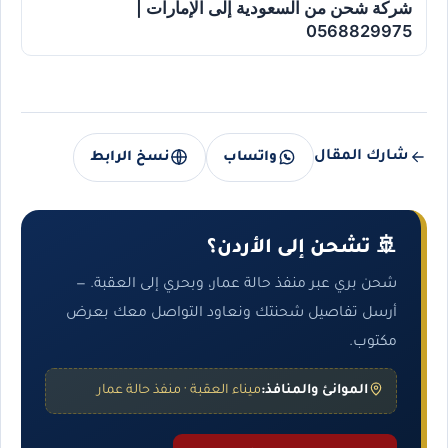
شركة شحن من السعودية إلى الإمارات |
0568829975
شارك المقال
واتساب
نسخ الرابط
🚢 تشحن إلى الأردن؟
شحن بري عبر منفذ حالة عمار، وبحري إلى العقبة. —
أرسل تفاصيل شحنتك ونعاود التواصل معك بعرض
مكتوب.
الموانئ والمنافذ:
ميناء العقبة · منفذ حالة عمار