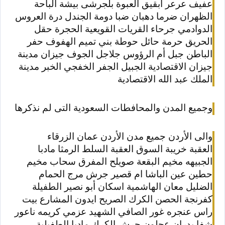
عفيف عرعر ابقيق العبوة بلجرشى بيشة الباحة
الظهران ضرما دهبان ضبا دومة الجندل درة العروس
الدوادمي جرحاء القريات القويعية الحجرة حقل
الحريق حرمة حائل حوطة بني تميم الهفوف حفر
الباطن جبل أم الرؤوس جلاجل الجوف جيزان مدينة
جيزان الاقتصادية الجبيل الجفر الخفجي الخبر مدينة
الملك عبد الله الاقتصادية
وجميع المدن والمحافطات السعودية التى لم نذكرها
والى الأردن جميع مدن الأردن
عمان الزرقاء
العقبة
خريبة السوق العقبة السلط الرمثا مادبا
الجبيهه مخيم البقعة صويلح المفرق سحاب مخيم
حطين عين الباشا ام قصير جرش مرج الحمام
الضليل معان الهاشمية اسكان أبو نصير الطفيلة
كفرنجة الحصن الكرك الصريح ايدون المشارع بيت
راس عنجره غور الصافي الشهيد عزمي كريمه ناعور
شفا بدران
عجلون جرش الكرك ماديا الطفيلية