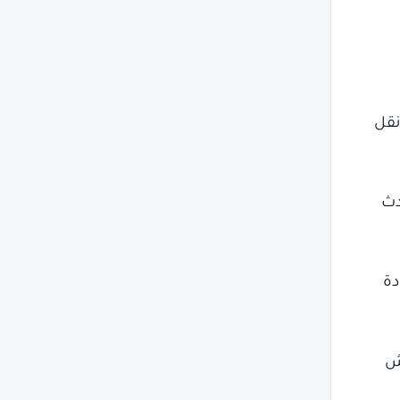
نقل
دث
دة
ش