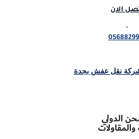
صل الان
05688299
ركة نقل عفش بجدة