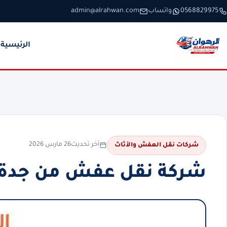
خطَّ إلى المحتوى
0568829975
واتساب
admin@alrahwan.com
الرئيسية
آخر تحديث
26 مارس 2026
شركات نقل العفش والأثاث
شركة نقل عفش من جدة الي الخر