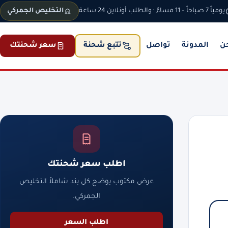
يومياً 7 صباحاً – 11 مساءً · والطلب أونلاين 24 ساعة
التخليص الجمركي
ن
المدونة
تواصل
سعر شحنتك
تتبع شحنة
اطلب سعر شحنتك
عرض مكتوب يوضح كل بند شاملاً التخليص
الجمركي.
اطلب السعر