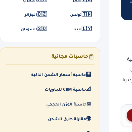
🇲🇦
🇪🇬
مصر
المغرب
ة
🇩🇿
🇹🇳
تونس
الجزائر
🇸🇩
🇱🇾
ليبيا
السودان
حاسبات مجانية
ية
🧮
حاسبة أسعار الشحن الذكية
ددوا
📐
حاسبة CBM للحاويات
⚖️
حاسبة الوزن الحجمي
🌍
مقارنة طرق الشحن