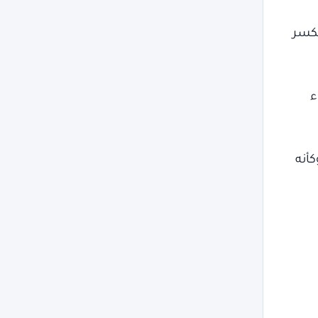
لكسر
ء
كأنه