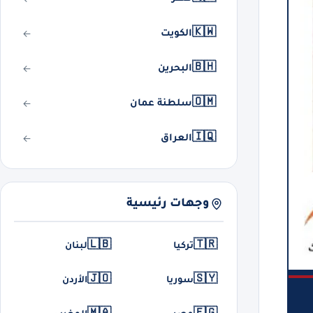
🇰🇼
الكويت
🇧🇭
البحرين
🇴🇲
سلطنة عمان
🇮🇶
العراق
وجهات رئيسية
🇱🇧
🇹🇷
تركيا
لبنان
🇯🇴
🇸🇾
سوريا
الأردن