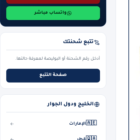
واتساب مباشر
تتبع شحنتك
أدخل رقم الشحنة أو البوليصة لمعرفة حالتها.
صفحة التتبع
الخليج ودول الجوار
🇦🇪
الإمارات
🇶🇦
قطر