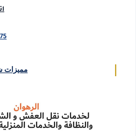
ات
75
مميزات ش