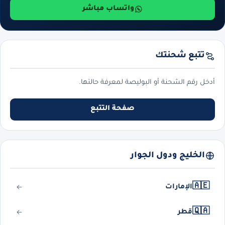
واتساب مباشر
تتبع شحنتك
أدخل رقم الشحنة أو البوليصة لمعرفة حالتها.
صفحة التتبع
الخليج ودول الجوار
🇦🇪
الإمارات
🇶🇦
قطر