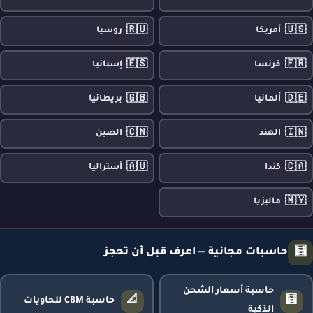
🇷🇺
🇺🇸
أمريكا
روسيا
🇪🇸
🇫🇷
فرنسا
إسبانيا
🇬🇧
🇩🇪
ألمانيا
بريطانيا
🇨🇳
🇮🇳
الهند
الصين
🇦🇺
🇨🇦
كندا
أستراليا
🇲🇾
ماليزيا
🧮
حاسبات مجانية — اعرف قبل أن تحجز
حاسبة أسعار الشحن
📐
🧮
حاسبة CBM للحاويات
الذكية