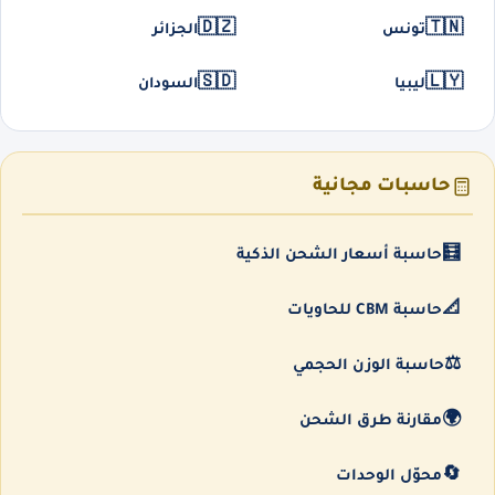
🇩🇿
🇹🇳
تونس
الجزائر
🇸🇩
🇱🇾
ليبيا
السودان
حاسبات مجانية
🧮
حاسبة أسعار الشحن الذكية
📐
حاسبة CBM للحاويات
⚖️
حاسبة الوزن الحجمي
🌍
مقارنة طرق الشحن
🔄
محوّل الوحدات