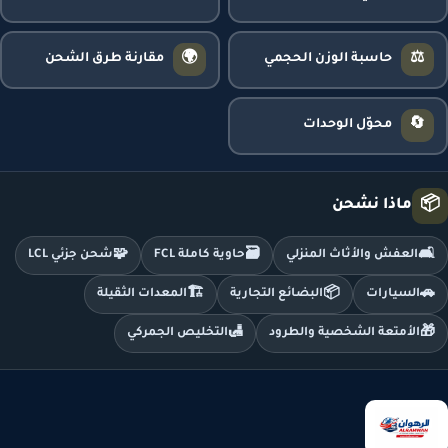
🌍
⚖️
حاسبة الوزن الحجمي
مقارنة طرق الشحن
🔄
محوّل الوحدات
📦
ماذا نشحن
🧩
🗃️
🛋️
العفش والأثاث المنزلي
حاوية كاملة FCL
شحن جزئي LCL
🏗️
📦
🚗
السيارات
البضائع التجارية
المعدات الثقيلة
🛃
🎁
الأمتعة الشخصية والطرود
التخليص الجمركي