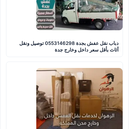
دباب نقل عفش بجدة 0553146298 توصيل ونقل
أثاث بأقل سعر داخل وخارج جدة