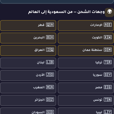
🌍
وجهات الشحن — من السعودية إلى العالم
🇶🇦
🇦🇪
الإمارات
قطر
🇧🇭
🇰🇼
الكويت
البحرين
🇮🇶
🇴🇲
سلطنة عمان
العراق
🇱🇧
🇹🇷
تركيا
لبنان
🇯🇴
🇸🇾
سوريا
الأردن
🇲🇦
🇪🇬
مصر
المغرب
🇩🇿
🇹🇳
تونس
الجزائر
🇸🇩
🇱🇾
ليبيا
السودان