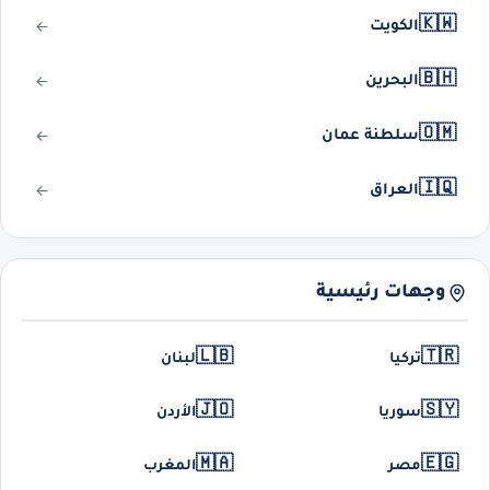
🇰🇼
الكويت
🇧🇭
البحرين
🇴🇲
سلطنة عمان
🇮🇶
العراق
وجهات رئيسية
🇱🇧
🇹🇷
تركيا
لبنان
🇯🇴
🇸🇾
سوريا
الأردن
🇲🇦
🇪🇬
مصر
المغرب