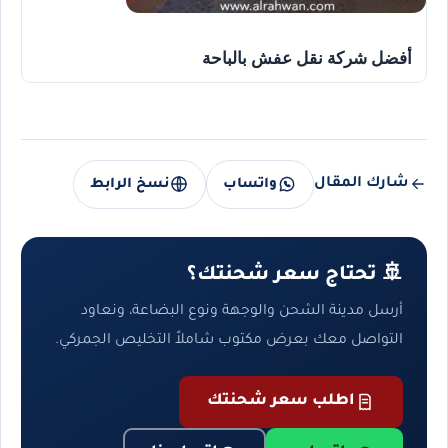
أفضل شركة نقل عفش بالباحة
شارك المقال
واتساب
نسخ الرابط
🚢 تحتاج سعر شحنتك؟
أرسل مدينة الشحن والوجهة ونوع البضاعة، ونعاود
التواصل معك بعرض مكتوب شاملاً التخليص الجمركي.
اطلب سعر شحنتك