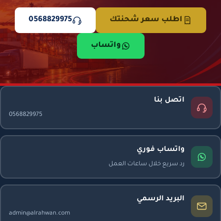
اطلب سعر شحنتك
0568829975
واتساب
اتصل بنا
0568829975
واتساب فوري
رد سريع خلال ساعات العمل
البريد الرسمي
admin@alrahwan.com