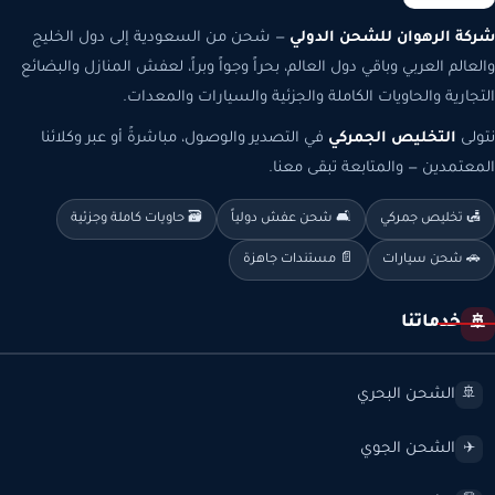
شركة الرهوان للشحن الدولي
— شحن من السعودية إلى دول الخليج
والعالم العربي وباقي دول العالم، بحراً وجواً وبراً، لعفش المنازل والبضائع
التجارية والحاويات الكاملة والجزئية والسيارات والمعدات.
نتولى
التخليص الجمركي
في التصدير والوصول، مباشرةً أو عبر وكلائنا
المعتمدين — والمتابعة تبقى معنا.
🛃 تخليص جمركي
🛋️ شحن عفش دولياً
🗃️ حاويات كاملة وجزئية
🚗 شحن سيارات
📄 مستندات جاهزة
خدماتنا
🚢
الشحن البحري
🚢
الشحن الجوي
✈️