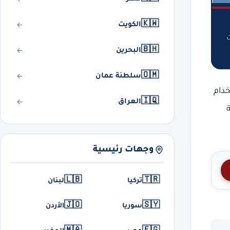
🇰🇼
الكويت
ت
🇧🇭
البحرين
🇴🇲
سلطنة عمان
خدام
🇮🇶
العراق
وجهات رئيسية
🇱🇧
🇹🇷
تركيا
لبنان
🇯🇴
🇸🇾
سوريا
الأردن