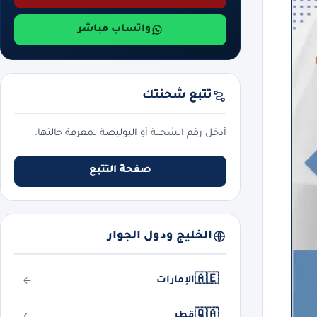
واتساب مباشر
تتبع شحنتك
أدخل رقم الشحنة أو البوليصة لمعرفة حالتها.
صفحة التتبع
الخليج ودول الجوار
🇦🇪
الإمارات
🇶🇦
قطر