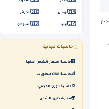
🇲🇦
🇪🇬
مصر
المغرب
🇩🇿
🇹🇳
تونس
الجزائر
تمتع
🇸🇩
🇱🇾
ليبيا
السودان
حاسبات مجانية
🧮
حاسبة أسعار الشحن الذكية
📐
حاسبة CBM للحاويات
⚖️
حاسبة الوزن الحجمي
🌍
مقارنة طرق الشحن