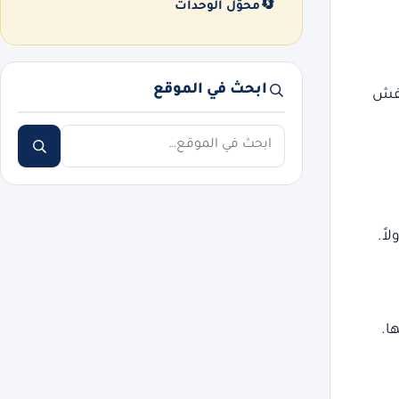
🔄
محوّل الوحدات
ابحث في الموقع
عفش
ابحث
اً.
ا.