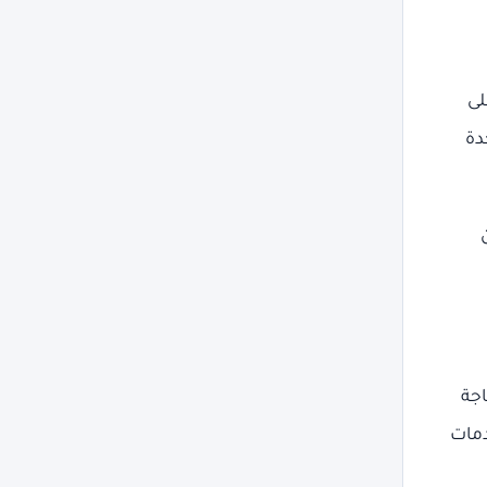
لى
دة
اجة
دمات