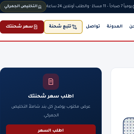
يومياً 7 صباحاً – 11 مساءً · والطلب أونلاين 24 ساعة
التخليص الجمركي
ن
المدونة
تواصل
سعر شحنتك
تتبع شحنة
اطلب سعر شحنتك
عرض مكتوب يوضح كل بند شاملاً التخليص
الجمركي.
اطلب السعر