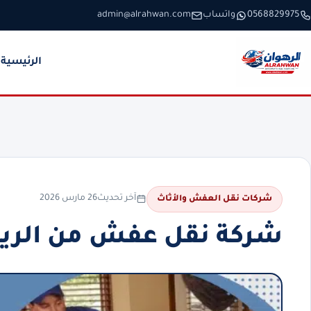
خطَّ إلى المحتوى
0568829975
واتساب
admin@alrahwan.com
الرئيسية
آخر تحديث
26 مارس 2026
شركات نقل العفش والأثاث
شركة نقل عفش من الريا