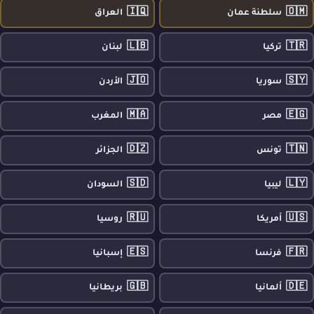
🇮🇶
🇴🇲
سلطنة عمان
العراق
🇱🇧
🇹🇷
تركيا
لبنان
🇯🇴
🇸🇾
سوريا
الأردن
🇲🇦
🇪🇬
مصر
المغرب
🇩🇿
🇹🇳
تونس
الجزائر
🇸🇩
🇱🇾
ليبيا
السودان
🇷🇺
🇺🇸
أمريكا
روسيا
🇪🇸
🇫🇷
فرنسا
إسبانيا
🇬🇧
🇩🇪
ألمانيا
بريطانيا