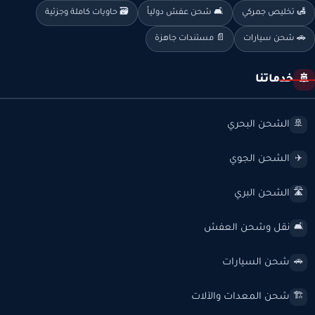
🛃 تخليص جمركي
🛋️ شحن عفش دولياً
🗃️ حاويات كاملة وجزئية
🚗 شحن سيارات
📄 مستندات جاهزة
خدماتنا
🚢
الشحن البحري
🚢
الشحن الجوي
✈️
الشحن البري
🛣️
نقل وشحن العفش
🛋️
شحن السيارات
🚗
شحن المعدات والآلات
🏗️