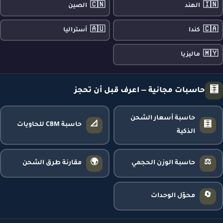
🇨🇳
🇮🇳
الهند
الصين
🇦🇺
🇨🇦
كندا
أستراليا
🇲🇾
ماليزيا
🧮
حاسبات مجانية — اعرف قبل أن تحجز
حاسبة أسعار الشحن
📐
🧮
حاسبة CBM للحاويات
الذكية
🌍
⚖️
حاسبة الوزن الحجمي
مقارنة طرق الشحن
🔄
محوّل الوحدات