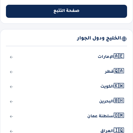
صفحة التتبع
الخليج ودول الجوار
🇦🇪
الإمارات
🇶🇦
قطر
🇰🇼
الكويت
🇧🇭
البحرين
🇴🇲
سلطنة عمان
🇮🇶
العراق