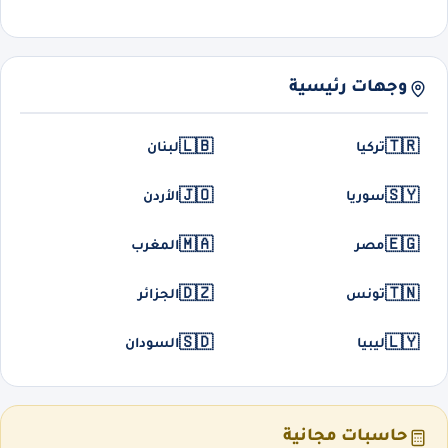
وجهات رئيسية
🇱🇧
🇹🇷
تركيا
لبنان
🇯🇴
🇸🇾
سوريا
الأردن
🇲🇦
🇪🇬
مصر
المغرب
🇩🇿
🇹🇳
تونس
الجزائر
🇸🇩
🇱🇾
ليبيا
السودان
حاسبات مجانية