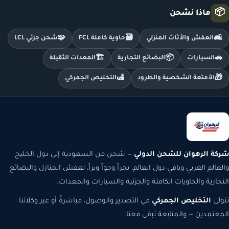
📦
ماذا نشحن
🧩
🗃️
🛋️
العفش والأثاث المنزلي
حاوية كاملة FCL
شحن جزئي LCL
🏗️
📦
🚗
السيارات
البضائع التجارية
المعدات الثقيلة
🛃
🎁
الأمتعة الشخصية والطرود
التخليص الجمركي
شركة الرهوان للشحن الدولي
— شحن من السعودية إلى دول الخليج
والعالم العربي وباقي دول العالم، بحراً وجواً وبراً، لعفش المنازل والبضائع
التجارية والحاويات الكاملة والجزئية والسيارات والمعدات.
نتولى
التخليص الجمركي
في التصدير والوصول، مباشرةً أو عبر وكلائنا
المعتمدين — والمتابعة تبقى معنا.