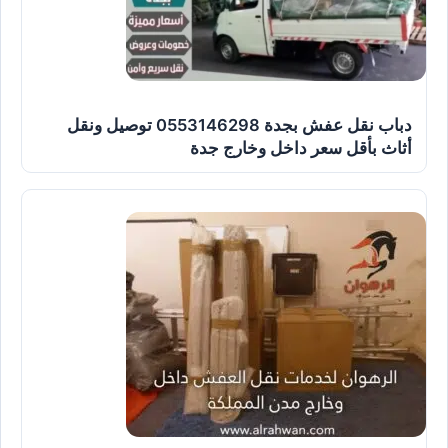
دباب نقل عفش بجدة 0553146298 توصيل ونقل
أثاث بأقل سعر داخل وخارج جدة