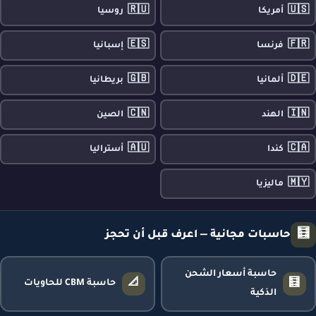
🇷🇺
🇺🇸
أمريكا
روسيا
🇪🇸
🇫🇷
فرنسا
إسبانيا
🇬🇧
🇩🇪
ألمانيا
بريطانيا
🇨🇳
🇮🇳
الهند
الصين
🇦🇺
🇨🇦
كندا
أستراليا
🇲🇾
ماليزيا
🧮
حاسبات مجانية — اعرف قبل أن تحجز
حاسبة أسعار الشحن
📐
🧮
حاسبة CBM للحاويات
الذكية