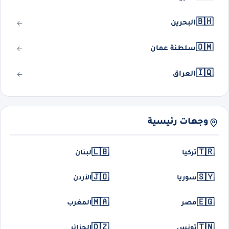
🇧🇭
البحرين
🇴🇲
سلطنة عمان
🇮🇶
العراق
وجهات رئيسية
🇱🇧
🇹🇷
تركيا
لبنان
🇯🇴
🇸🇾
سوريا
الأردن
🇲🇦
🇪🇬
مصر
المغرب
🇩🇿
🇹🇳
تونس
الجزائر