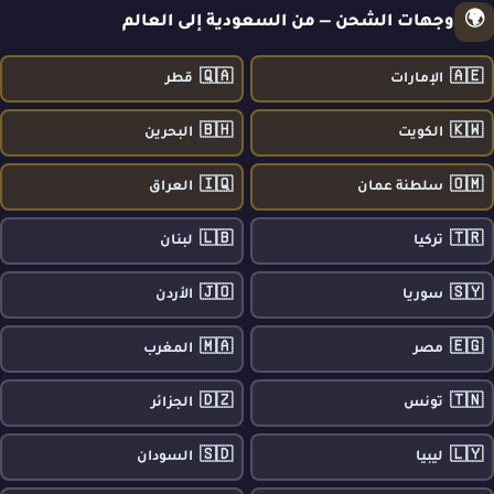
🌍
وجهات الشحن — من السعودية إلى العالم
🇶🇦
🇦🇪
الإمارات
قطر
🇧🇭
🇰🇼
الكويت
البحرين
🇮🇶
🇴🇲
سلطنة عمان
العراق
🇱🇧
🇹🇷
تركيا
لبنان
🇯🇴
🇸🇾
سوريا
الأردن
🇲🇦
🇪🇬
مصر
المغرب
🇩🇿
🇹🇳
تونس
الجزائر
🇸🇩
🇱🇾
ليبيا
السودان