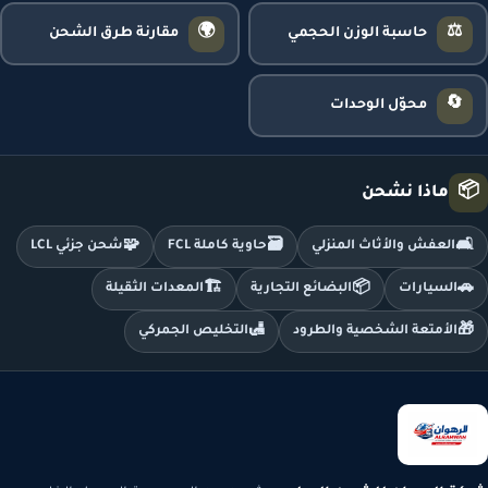
🌍
⚖️
حاسبة الوزن الحجمي
مقارنة طرق الشحن
🔄
محوّل الوحدات
📦
ماذا نشحن
🧩
🗃️
🛋️
العفش والأثاث المنزلي
حاوية كاملة FCL
شحن جزئي LCL
🏗️
📦
🚗
السيارات
البضائع التجارية
المعدات الثقيلة
🛃
🎁
الأمتعة الشخصية والطرود
التخليص الجمركي