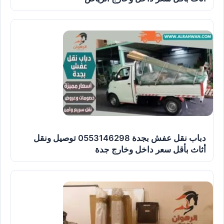
دباب نقل عفش بجدة 0553146298 توصيل ونقل
أثاث بأقل سعر داخل وخارج جدة