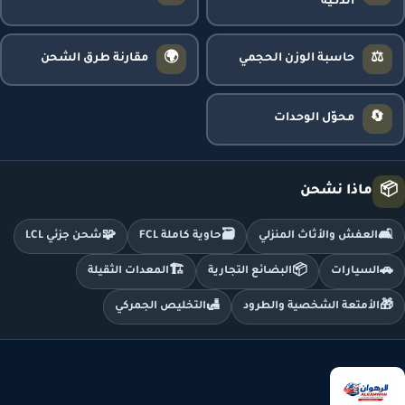
الذكية
🌍
⚖️
حاسبة الوزن الحجمي
مقارنة طرق الشحن
🔄
محوّل الوحدات
📦
ماذا نشحن
🧩
🗃️
🛋️
العفش والأثاث المنزلي
حاوية كاملة FCL
شحن جزئي LCL
🏗️
📦
🚗
السيارات
البضائع التجارية
المعدات الثقيلة
🛃
🎁
الأمتعة الشخصية والطرود
التخليص الجمركي