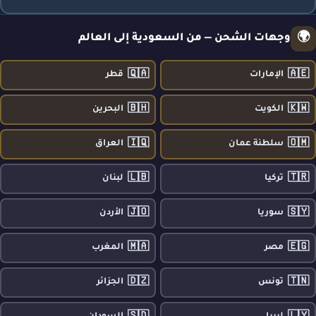
🌍
وجهات الشحن — من السعودية إلى العالم
🇶🇦
🇦🇪
الإمارات
قطر
🇧🇭
🇰🇼
الكويت
البحرين
🇮🇶
🇴🇲
سلطنة عمان
العراق
🇱🇧
🇹🇷
تركيا
لبنان
🇯🇴
🇸🇾
سوريا
الأردن
🇲🇦
🇪🇬
مصر
المغرب
🇩🇿
🇹🇳
تونس
الجزائر