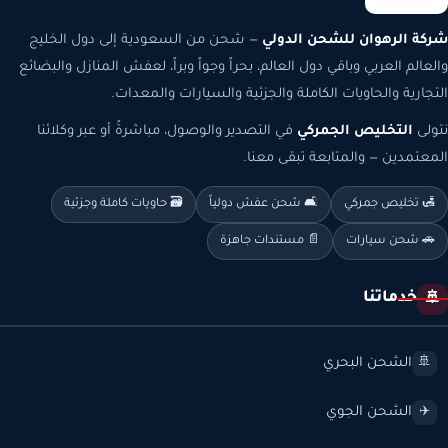
شركة الرهوان للشحن الدولي
— شحن من السعودية إلى دول الخليج
والعالم العربي وباقي دول العالم، بحراً وجواً وبراً، لعفش المنازل والبضائع
التجارية والحاويات الكاملة والجزئية والسيارات والمعدات.
نتولى
التخليص الجمركي
في التصدير والوصول، مباشرةً أو عبر وكلائنا
المعتمدين — والمتابعة تبقى معنا.
🛃 تخليص جمركي
🛋️ شحن عفش دولياً
🗃️ حاويات كاملة وجزئية
🚗 شحن سيارات
📄 مستندات جاهزة
خدماتنا
🚢
الشحن البحري
🚢
الشحن الجوي
✈️