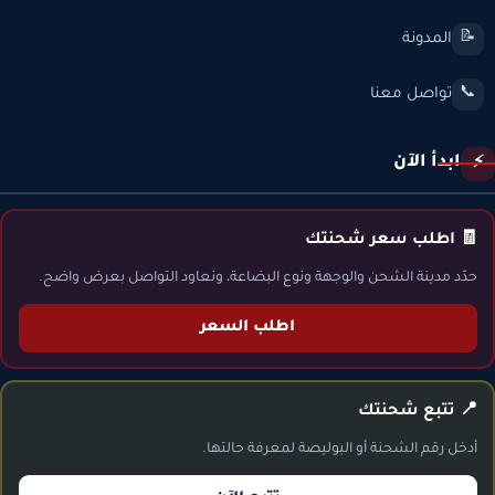
المدونة
📝
تواصل معنا
📞
ابدأ الآن
⚡
🧾 اطلب سعر شحنتك
حدّد مدينة الشحن والوجهة ونوع البضاعة، ونعاود التواصل بعرض واضح.
اطلب السعر
📍 تتبع شحنتك
أدخل رقم الشحنة أو البوليصة لمعرفة حالتها.