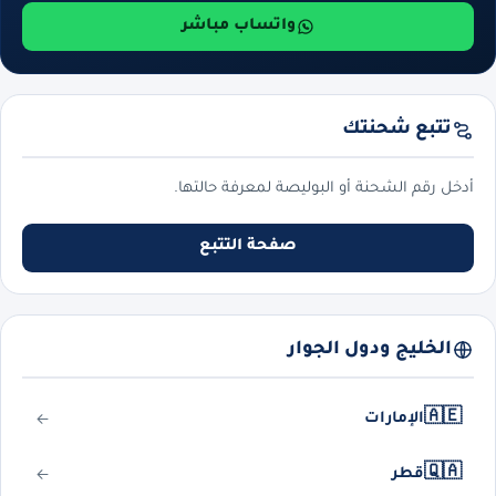
واتساب مباشر
تتبع شحنتك
أدخل رقم الشحنة أو البوليصة لمعرفة حالتها.
صفحة التتبع
الخليج ودول الجوار
🇦🇪
الإمارات
🇶🇦
قطر