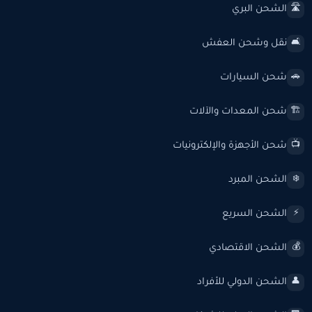
الشحن البري
🛣️
نقل وشحن العفش
🛋️
شحن السيارات
🚗
شحن المعدات والآلات
🏗️
شحن الأجهزة والإلكترونيات
📺
الشحن المبرد
❄️
الشحن السريع
⚡
الشحن الاقتصادي
💰
الشحن الدولي للأفراد
👤