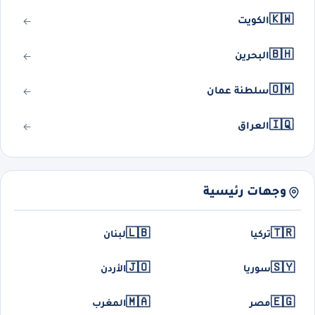
🇰🇼
الكويت
🇧🇭
البحرين
🇴🇲
سلطنة عمان
🇮🇶
العراق
وجهات رئيسية
🇱🇧
🇹🇷
تركيا
لبنان
🇯🇴
🇸🇾
سوريا
الأردن
🇲🇦
🇪🇬
مصر
المغرب