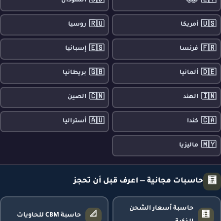
🇸🇩
🇱🇾
ليبيا
السودان
🇷🇺
🇺🇸
أمريكا
روسيا
🇪🇸
🇫🇷
فرنسا
إسبانيا
🇬🇧
🇩🇪
ألمانيا
بريطانيا
🇨🇳
🇮🇳
الهند
الصين
🇦🇺
🇨🇦
كندا
أستراليا
🇲🇾
ماليزيا
🧮
حاسبات مجانية — اعرف قبل أن تحجز
حاسبة أسعار الشحن
📐
🧮
حاسبة CBM للحاويات