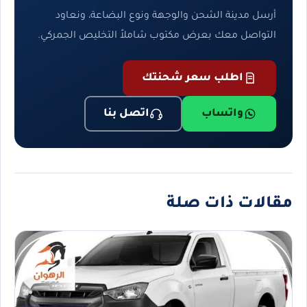
أرسل مدينة الشحن والوجهة ونوع البضاعة، ونعاود
التواصل معك بعرض مكتوب شاملاً التخليص الجمركي.
اطلب سعر شحنتك
واتساب
اتصل بنا
مقالات ذات صلة