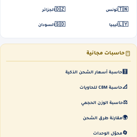
🇩🇿
🇹🇳
تونس
الجزائر
🇸🇩
🇱🇾
ليبيا
السودان
حاسبات مجانية
🧮
حاسبة أسعار الشحن الذكية
📐
حاسبة CBM للحاويات
⚖️
حاسبة الوزن الحجمي
🌍
مقارنة طرق الشحن
🔄
محوّل الوحدات