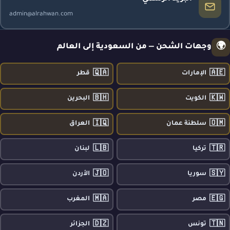
admin@alrahwan.com
🌍
وجهات الشحن — من السعودية إلى العالم
🇶🇦
🇦🇪
الإمارات
قطر
🇧🇭
🇰🇼
الكويت
البحرين
🇮🇶
🇴🇲
سلطنة عمان
العراق
🇱🇧
🇹🇷
تركيا
لبنان
🇯🇴
🇸🇾
سوريا
الأردن
🇲🇦
🇪🇬
مصر
المغرب
🇩🇿
🇹🇳
تونس
الجزائر