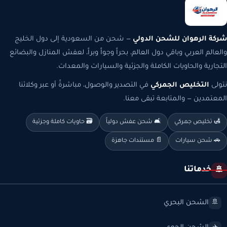
شركة الرهوان للشحن الدولي
— شحن من السعودية إلى دول الخليج
والعالم العربي وباقي دول العالم، بحراً وجواً وبراً، لعفش المنازل والبضائع
التجارية والحاويات الكاملة والجزئية والسيارات والمعدات.
نتولى
التخليص الجمركي
في التصدير والوصول، مباشرةً أو عبر وكلائنا
المعتمدين — والمتابعة تبقى معنا.
🛃 تخليص جمركي
🛋️ شحن عفش دولياً
🗃️ حاويات كاملة وجزئية
🚗 شحن سيارات
📄 مستندات جاهزة
خدماتنا
🚢
الشحن البحري
🚢