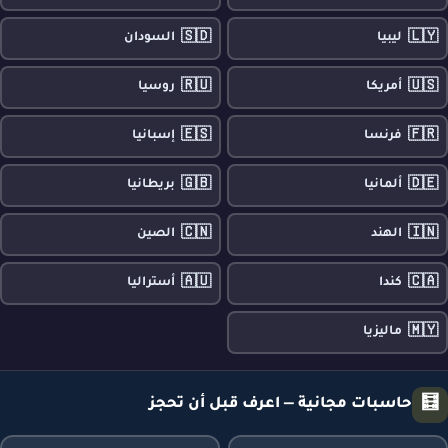
🇸🇩
🇱🇾
ليبيا
السودان
🇷🇺
🇺🇸
أمريكا
روسيا
🇪🇸
🇫🇷
فرنسا
إسبانيا
🇬🇧
🇩🇪
ألمانيا
بريطانيا
🇨🇳
🇮🇳
الهند
الصين
🇦🇺
🇨🇦
كندا
أستراليا
🇲🇾
ماليزيا
🧮
حاسبات مجانية — اعرف قبل أن تحجز