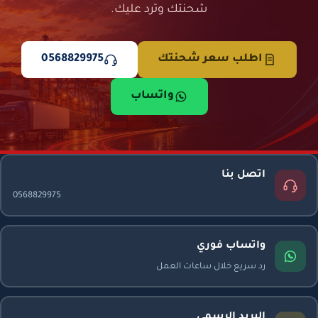
شحنتك وترد عليك.
اطلب سعر شحنتك
0568829975
واتساب
اتصل بنا
0568829975
واتساب فوري
رد سريع خلال ساعات العمل
البريد الرسمي