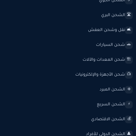
الشحن الجوي
✈️
الشحن البري
🛣️
نقل وشحن العفش
🛋️
شحن السيارات
🚗
شحن المعدات والآلات
🏗️
شحن الأجهزة والإلكترونيات
📺
الشحن المبرد
❄️
الشحن السريع
⚡
الشحن الاقتصادي
💰
الشحن الدولي للأفراد
👤