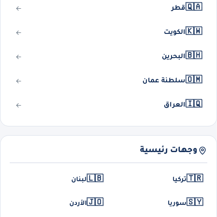
🇶🇦
قطر
🇰🇼
الكويت
🇧🇭
البحرين
🇴🇲
سلطنة عمان
🇮🇶
العراق
وجهات رئيسية
🇱🇧
🇹🇷
تركيا
لبنان
🇯🇴
🇸🇾
سوريا
الأردن