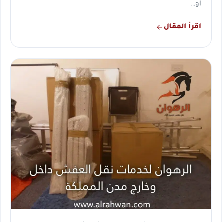
او…
اقرأ المقال