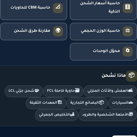
حاسبة أسعار الشحن
📐
🧮
حاسبة CBM للحاويات
الذكية
🌍
⚖️
حاسبة الوزن الحجمي
مقارنة طرق الشحن
🔄
محوّل الوحدات
📦
ماذا نشحن
🧩
🗃️
🛋️
العفش والأثاث المنزلي
حاوية كاملة FCL
شحن جزئي LCL
🏗️
📦
🚗
السيارات
البضائع التجارية
المعدات الثقيلة
🛃
🎁
الأمتعة الشخصية والطرود
التخليص الجمركي