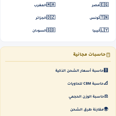
🇲🇦
🇪🇬
مصر
المغرب
🇩🇿
🇹🇳
تونس
الجزائر
🇸🇩
🇱🇾
ليبيا
السودان
حاسبات مجانية
🧮
حاسبة أسعار الشحن الذكية
📐
حاسبة CBM للحاويات
⚖️
حاسبة الوزن الحجمي
🌍
مقارنة طرق الشحن