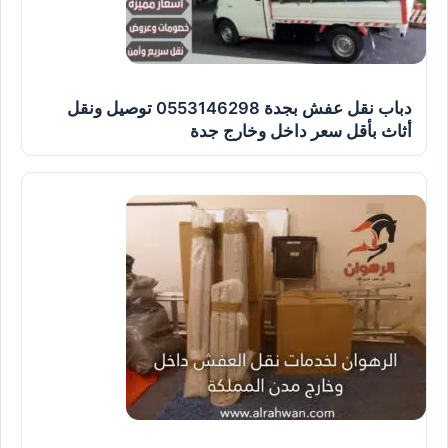
دباب نقل عفش بجدة 0553146298 توصيل ونقل
أثاث بأقل سعر داخل وخارج جدة