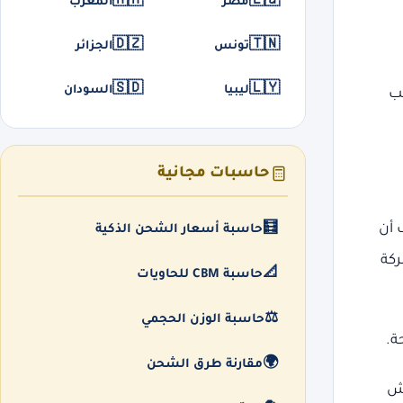
🇲🇦
🇪🇬
مصر
المغرب
🇩🇿
🇹🇳
تونس
الجزائر
🇸🇩
🇱🇾
ليبيا
السودان
نب
حاسبات مجانية
🧮
 أن
حاسبة أسعار الشحن الذكية
ركة
📐
حاسبة CBM للحاويات
⚖️
حاسبة الوزن الحجمي
ة.
🌍
مقارنة طرق الشحن
اش