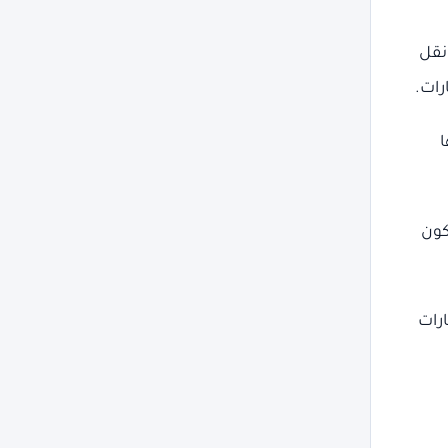
نقل
رات.
ا
كون
رات