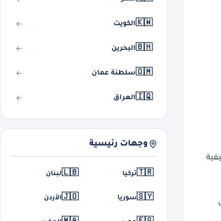
🇰🇼
الكويت
🇧🇭
البحرين
🇴🇲
سلطنة عمان
🇮🇶
العراق
وجهات رئيسية
فية
🇱🇧
🇹🇷
تركيا
لبنان
🇯🇴
🇸🇾
سوريا
الأردن