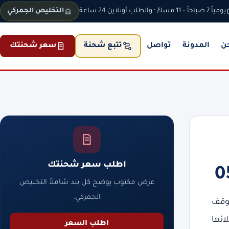
يومياً 7 صباحاً – 11 مساءً · والطلب أونلاين 24 ساعة
التخليص الجمركي
ن
المدونة
تواصل
سعر شحنتك
تتبع شحنة
اطلب سعر شحنتك
عرض مكتوب يوضح كل بند شاملاً التخليص
الجمركي.
توقف
ائها
اطلب السعر