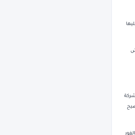
ليها
ش
شركة
ضيح
لفور