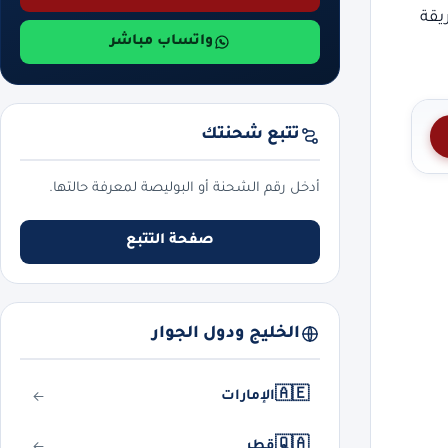
يقة
واتساب مباشر
تتبع شحنتك
أدخل رقم الشحنة أو البوليصة لمعرفة حالتها.
صفحة التتبع
الخليج ودول الجوار
🇦🇪
الإمارات
🇶🇦
قطر