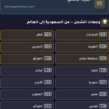
البريد الرسمي
admin@alrahwan.com
🌍
وجهات الشحن — من السعودية إلى العالم
🇶🇦
🇦🇪
الإمارات
قطر
🇧🇭
🇰🇼
الكويت
البحرين
🇮🇶
🇴🇲
سلطنة عمان
العراق
🇱🇧
🇹🇷
تركيا
لبنان
🇯🇴
🇸🇾
سوريا
الأردن
🇲🇦
🇪🇬
مصر
المغرب
🇩🇿
🇹🇳
تونس
الجزائر