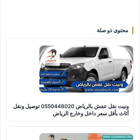
محتوى ذو صلة
ونيت نقل عفش بالرياض 0550448020 توصيل ونقل
أثاث بأقل سعر داخل وخارج الرياض