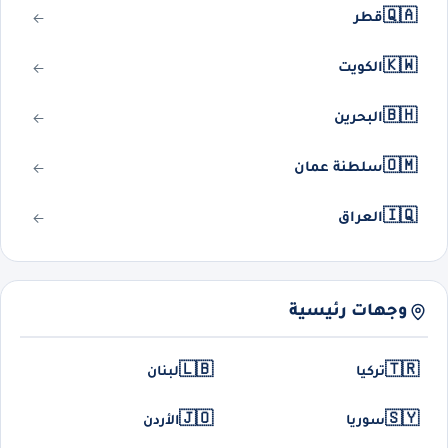
🇶🇦
قطر
🇰🇼
الكويت
🇧🇭
البحرين
🇴🇲
سلطنة عمان
🇮🇶
العراق
وجهات رئيسية
🇱🇧
🇹🇷
تركيا
لبنان
🇯🇴
🇸🇾
سوريا
الأردن