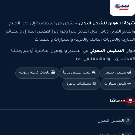
شركة الرهوان للشحن الدولي
— شحن من السعودية إلى دول الخليج
والعالم العربي وباقي دول العالم، بحراً وجواً وبراً، لعفش المنازل والبضائع
التجارية والحاويات الكاملة والجزئية والسيارات والمعدات.
نتولى
التخليص الجمركي
في التصدير والوصول، مباشرةً أو عبر وكلائنا
المعتمدين — والمتابعة تبقى معنا.
🛃 تخليص جمركي
🛋️ شحن عفش دولياً
🗃️ حاويات كاملة وجزئية
🚗 شحن سيارات
📄 مستندات جاهزة
خدماتنا
🚢
الشحن البحري
🚢