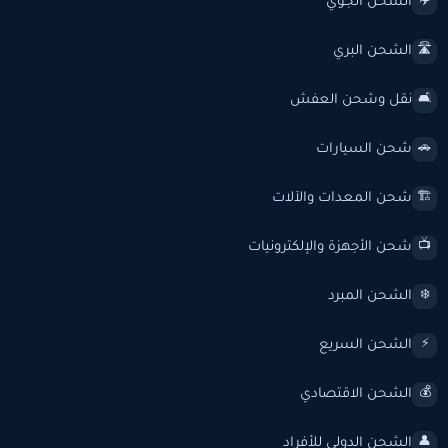
الشحن الجوي
✈️
الشحن البري
🛣️
نقل وشحن العفش
🛋️
شحن السيارات
🚗
شحن المعدات والآلات
🏗️
شحن الأجهزة والإلكترونيات
📺
الشحن المبرد
❄️
الشحن السريع
⚡
الشحن الاقتصادي
💰
الشحن الدولي للأفراد
👤