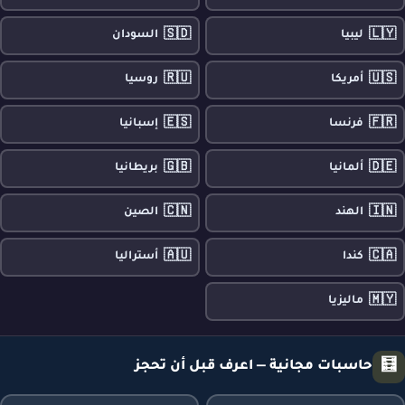
🇸🇩
🇱🇾
ليبيا
السودان
🇷🇺
🇺🇸
أمريكا
روسيا
🇪🇸
🇫🇷
فرنسا
إسبانيا
🇬🇧
🇩🇪
ألمانيا
بريطانيا
🇨🇳
🇮🇳
الهند
الصين
🇦🇺
🇨🇦
كندا
أستراليا
🇲🇾
ماليزيا
🧮
حاسبات مجانية — اعرف قبل أن تحجز