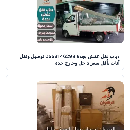
دباب نقل عفش بجدة 0553146298 توصيل ونقل
أثاث بأقل سعر داخل وخارج جدة