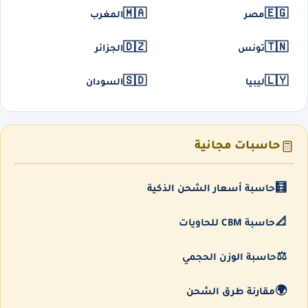
🇲🇦
🇪🇬
مصر
المغرب
🇩🇿
🇹🇳
تونس
الجزائر
🇸🇩
🇱🇾
ليبيا
السودان
حاسبات مجانية
🧮
حاسبة أسعار الشحن الذكية
📐
حاسبة CBM للحاويات
⚖️
حاسبة الوزن الحجمي
🌍
مقارنة طرق الشحن