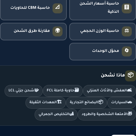
حاسبة أسعار الشحن
📐
🧮
حاسبة CBM للحاويات
الذكية
🌍
⚖️
حاسبة الوزن الحجمي
مقارنة طرق الشحن
🔄
محوّل الوحدات
📦
ماذا نشحن
🧩
🗃️
🛋️
العفش والأثاث المنزلي
حاوية كاملة FCL
شحن جزئي LCL
🏗️
📦
🚗
السيارات
البضائع التجارية
المعدات الثقيلة
🛃
🎁
الأمتعة الشخصية والطرود
التخليص الجمركي