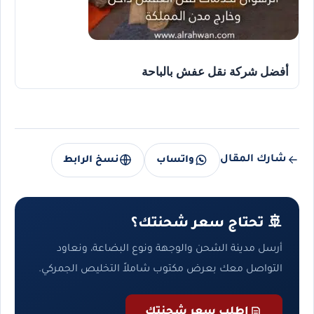
أفضل شركة نقل عفش بالباحة
شارك المقال
واتساب
نسخ الرابط
🚢 تحتاج سعر شحنتك؟
أرسل مدينة الشحن والوجهة ونوع البضاعة، ونعاود
التواصل معك بعرض مكتوب شاملاً التخليص الجمركي.
اطلب سعر شحنتك