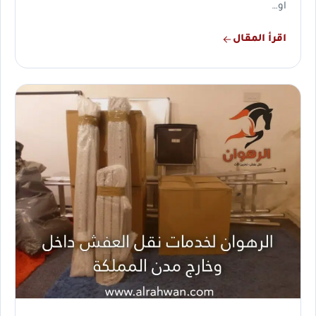
او…
اقرأ المقال