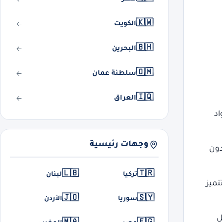
🇰🇼
الكويت
🇧🇭
البحرين
🇴🇲
سلطنة عمان
🇮🇶
العراق
اد
وجهات رئيسية
دون
🇱🇧
🇹🇷
تركيا
لبنان
تميز
🇯🇴
🇸🇾
سوريا
الأردن
ل