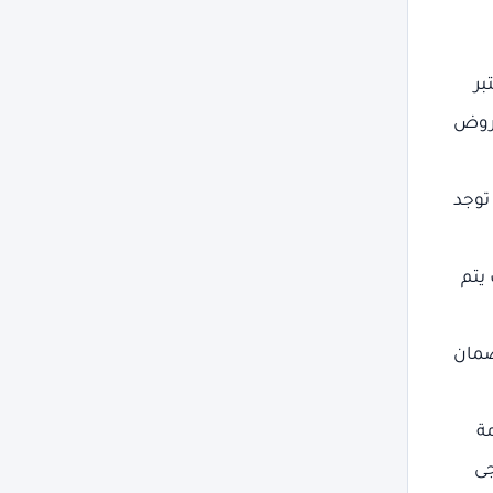
بر
عروض
توجد
يتم
ضمان
ة
جى