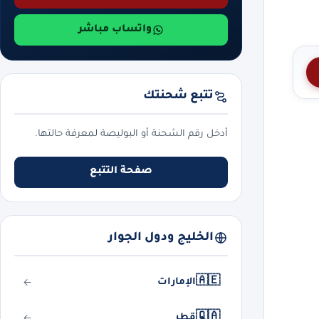
واتساب مباشر
تتبع شحنتك
أدخل رقم الشحنة أو البوليصة لمعرفة حالتها.
صفحة التتبع
الخليج ودول الجوار
🇦🇪
الإمارات
🇶🇦
قطر