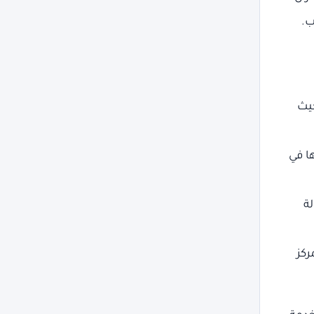
حيث
ا في
ة
ركز