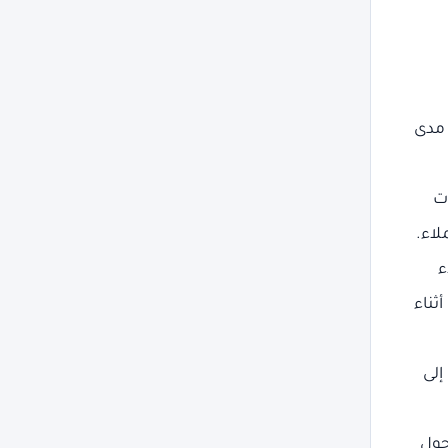
 مدى
ت
لاء.
ء
ثناء
إلى
حول