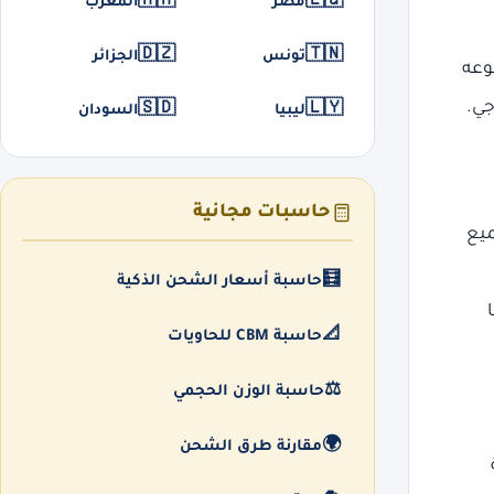
🇲🇦
🇪🇬
مصر
المغرب
🇩🇿
🇹🇳
تونس
الجزائر
وعه
جي.
🇸🇩
🇱🇾
ليبيا
السودان
حاسبات مجانية
ميع
🧮
حاسبة أسعار الشحن الذكية
ها
📐
حاسبة CBM للحاويات
⚖️
حاسبة الوزن الحجمي
🌍
مقارنة طرق الشحن