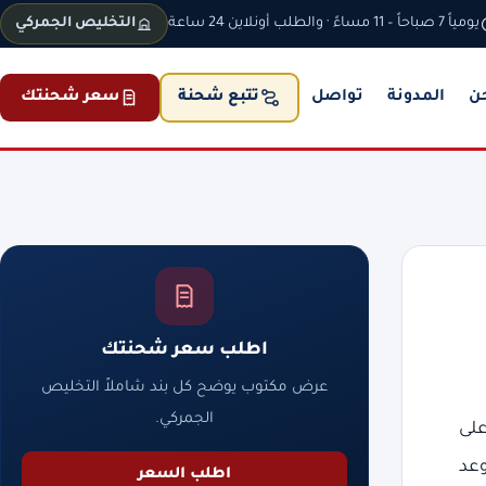
يومياً 7 صباحاً – 11 مساءً · والطلب أونلاين 24 ساعة
التخليص الجمركي
ن
المدونة
تواصل
سعر شحنتك
تتبع شحنة
اطلب سعر شحنتك
عرض مكتوب يوضح كل بند شاملاً التخليص
الجمركي.
على
وعد
اطلب السعر