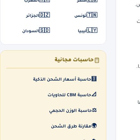
🇲🇦
🇪🇬
مصر
المغرب
ش.
🇩🇿
🇹🇳
تونس
الجزائر
ت
🇸🇩
🇱🇾
ليبيا
السودان
حاسبات مجانية
.
🧮
حاسبة أسعار الشحن الذكية
📐
حاسبة CBM للحاويات
ا
⚖️
حاسبة الوزن الحجمي
🌍
مقارنة طرق الشحن