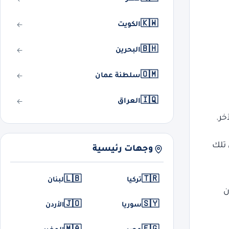
🇰🇼
الكويت
🇧🇭
البحرين
🇴🇲
سلطنة عمان
🇮🇶
العراق
خر.
 تلك
وجهات رئيسية
🇱🇧
🇹🇷
تركيا
لبنان
ن
🇯🇴
🇸🇾
سوريا
الأردن