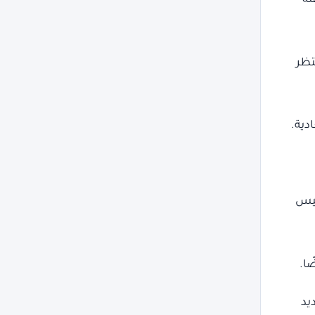
لة
تظر
دية.
فيس
ًا.
يد