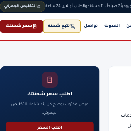
يومياً 7 صباحاً – 11 مساءً · والطلب أونلاين 24 ساعة
التخليص الجمركي
ن
المدونة
تواصل
سعر شحنتك
تتبع شحنة
اطلب سعر شحنتك
عرض مكتوب يوضح كل بند شاملاً التخليص
الجمركي.
دمات
ل
اطلب السعر