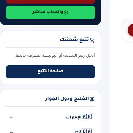
واتساب مباشر
تتبع شحنتك
أدخل رقم الشحنة أو البوليصة لمعرفة حالتها.
صفحة التتبع
الخليج ودول الجوار
🇦🇪
الإمارات
🇶🇦
قطر