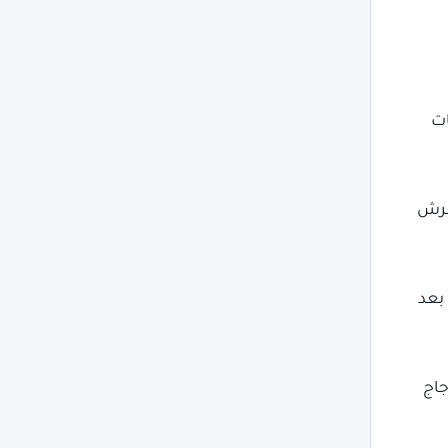
ات
فرش
بعد
جاج