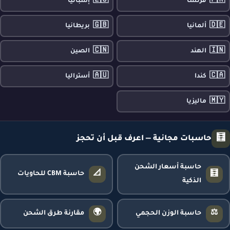
🇪🇸
🇫🇷
فرنسا
إسبانيا
🇬🇧
🇩🇪
ألمانيا
بريطانيا
🇨🇳
🇮🇳
الهند
الصين
🇦🇺
🇨🇦
كندا
أستراليا
🇲🇾
ماليزيا
🧮
حاسبات مجانية — اعرف قبل أن تحجز
حاسبة أسعار الشحن
📐
🧮
حاسبة CBM للحاويات
الذكية
🌍
⚖️
حاسبة الوزن الحجمي
مقارنة طرق الشحن