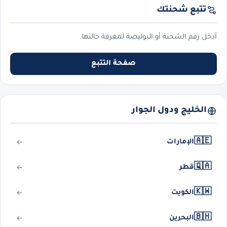
تتبع شحنتك
أدخل رقم الشحنة أو البوليصة لمعرفة حالتها.
صفحة التتبع
الخليج ودول الجوار
🇦🇪
الإمارات
🇶🇦
قطر
🇰🇼
الكويت
🇧🇭
البحرين