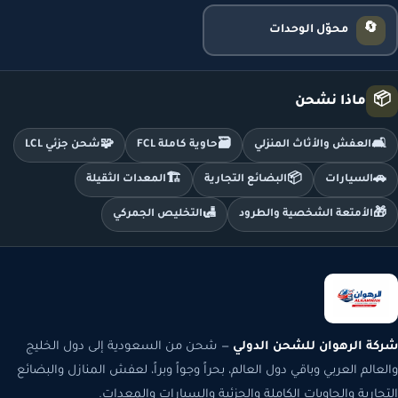
🔄
محوّل الوحدات
📦
ماذا نشحن
🧩
🗃️
🛋️
العفش والأثاث المنزلي
حاوية كاملة FCL
شحن جزئي LCL
🏗️
📦
🚗
السيارات
البضائع التجارية
المعدات الثقيلة
🛃
🎁
الأمتعة الشخصية والطرود
التخليص الجمركي
شركة الرهوان للشحن الدولي
— شحن من السعودية إلى دول الخليج
والعالم العربي وباقي دول العالم، بحراً وجواً وبراً، لعفش المنازل والبضائع
التجارية والحاويات الكاملة والجزئية والسيارات والمعدات.