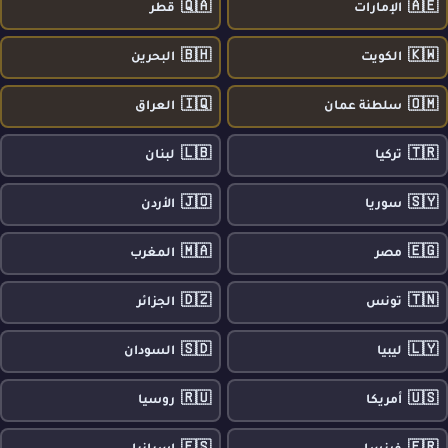
🇶🇦
🇦🇪
الإمارات
قطر
🇧🇭
🇰🇼
الكويت
البحرين
🇮🇶
🇴🇲
سلطنة عمان
العراق
🇱🇧
🇹🇷
تركيا
لبنان
🇯🇴
🇸🇾
سوريا
الأردن
🇲🇦
🇪🇬
مصر
المغرب
🇩🇿
🇹🇳
تونس
الجزائر
🇸🇩
🇱🇾
ليبيا
السودان
🇷🇺
🇺🇸
أمريكا
روسيا