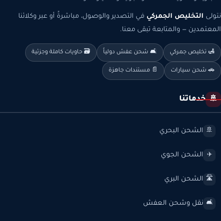
نتولى
التخليص الجمركي
في التصدير والوصول، مباشرةً أو عبر وكلائنا
المعتمدين — والمتابعة تبقى معنا.
🛃 تخليص جمركي
🛋️ شحن عفش دولياً
🗃️ حاويات كاملة وجزئية
🚗 شحن سيارات
📄 مستندات جاهزة
خدماتنا
🚢
الشحن البحري
🚢
الشحن الجوي
✈️
الشحن البري
🛣️
نقل وشحن العفش
🛋️