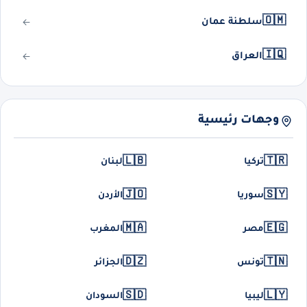
🇴🇲
سلطنة عمان
🇮🇶
العراق
وجهات رئيسية
🇱🇧
🇹🇷
تركيا
لبنان
🇯🇴
🇸🇾
سوريا
الأردن
🇲🇦
🇪🇬
مصر
المغرب
🇩🇿
🇹🇳
تونس
الجزائر
🇸🇩
🇱🇾
ليبيا
السودان