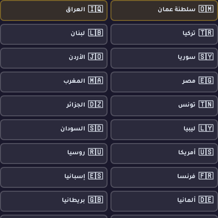
🇮🇶
🇴🇲
سلطنة عمان
العراق
🇱🇧
🇹🇷
تركيا
لبنان
🇯🇴
🇸🇾
سوريا
الأردن
🇲🇦
🇪🇬
مصر
المغرب
🇩🇿
🇹🇳
تونس
الجزائر
🇸🇩
🇱🇾
ليبيا
السودان
🇷🇺
🇺🇸
أمريكا
روسيا
🇪🇸
🇫🇷
فرنسا
إسبانيا
🇬🇧
🇩🇪
ألمانيا
بريطانيا