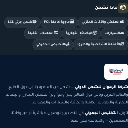
📦
ماذا نشحن
🧩
🗃️
🛋️
العفش والأثاث المنزلي
حاوية كاملة FCL
شحن جزئي LCL
🏗️
📦
🚗
السيارات
البضائع التجارية
المعدات الثقيلة
🛃
🎁
الأمتعة الشخصية والطرود
التخليص الجمركي
شركة الرهوان للشحن الدولي
— شحن من السعودية إلى دول الخليج
والعالم العربي وباقي دول العالم، بحراً وجواً وبراً، لعفش المنازل والبضائع
التجارية والحاويات الكاملة والجزئية والسيارات والمعدات.
نتولى
التخليص الجمركي
في التصدير والوصول، مباشرةً أو عبر وكلائنا
المعتمدين — والمتابعة تبقى معنا.