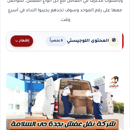
وبأسلوب محترف في التعامل مع كل أنواع العفش، للتواصل
معها على رقم الموحد وسوف تجدهم يجيبوا النداء في أسرع
وقت.
المحتوى اللوجيستي
🧭
إظهار
6 عنصراً