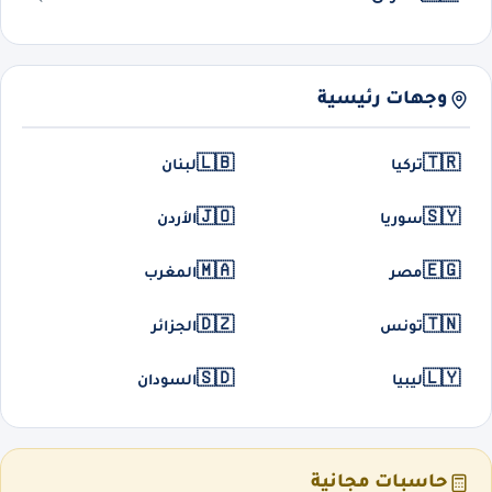
وجهات رئيسية
🇱🇧
🇹🇷
تركيا
لبنان
🇯🇴
🇸🇾
سوريا
الأردن
🇲🇦
🇪🇬
مصر
المغرب
🇩🇿
🇹🇳
تونس
الجزائر
🇸🇩
🇱🇾
ليبيا
السودان
حاسبات مجانية