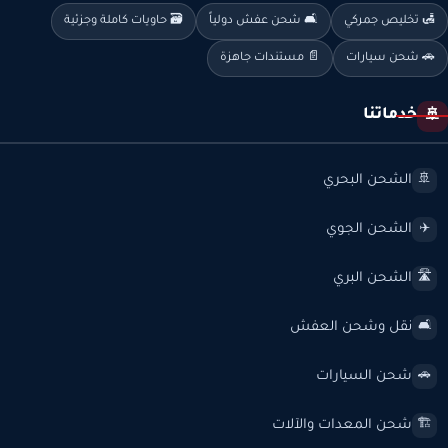
🛃 تخليص جمركي
🛋️ شحن عفش دولياً
🗃️ حاويات كاملة وجزئية
🚗 شحن سيارات
📄 مستندات جاهزة
خدماتنا
🚢
الشحن البحري
🚢
الشحن الجوي
✈️
الشحن البري
🛣️
نقل وشحن العفش
🛋️
شحن السيارات
🚗
شحن المعدات والآلات
🏗️