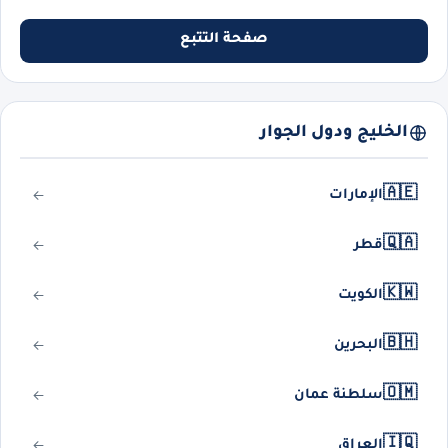
صفحة التتبع
الخليج ودول الجوار
🇦🇪
الإمارات
🇶🇦
قطر
🇰🇼
الكويت
🇧🇭
البحرين
🇴🇲
سلطنة عمان
🇮🇶
العراق