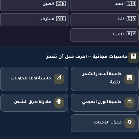
🇨🇳
🇮🇳
الهند
الصين
🇦🇺
🇨🇦
كندا
أستراليا
🇲🇾
ماليزيا
🧮
حاسبات مجانية — اعرف قبل أن تحجز
حاسبة أسعار الشحن
📐
🧮
حاسبة CBM للحاويات
الذكية
🌍
⚖️
حاسبة الوزن الحجمي
مقارنة طرق الشحن
🔄
محوّل الوحدات