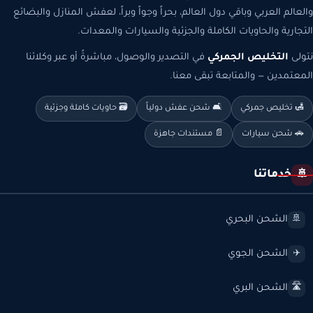
والعالم العربي وباقي دول العالم، بحراً وجواً وبراً، لعفش المنازل والبضائع
التجارية والحاويات الكاملة والجزئية والسيارات والمعدات.
نتولى
التخليص الجمركي
في التصدير والوصول، مباشرةً أو عبر وكلائنا
المعتمدين — والمتابعة تبقى معنا.
🛃 تخليص جمركي
🛋️ شحن عفش دولياً
🗃️ حاويات كاملة وجزئية
🚗 شحن سيارات
📄 مستندات جاهزة
خدماتنا
🚢
الشحن البحري
🚢
الشحن الجوي
✈️
الشحن البري
🛣️