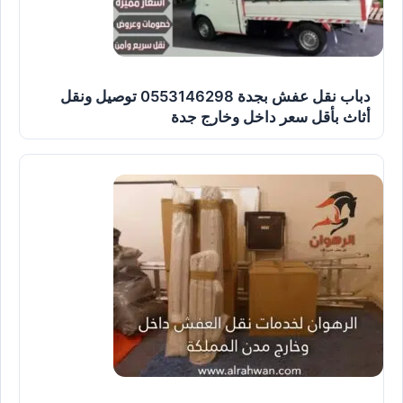
دباب نقل عفش بجدة 0553146298 توصيل ونقل
أثاث بأقل سعر داخل وخارج جدة