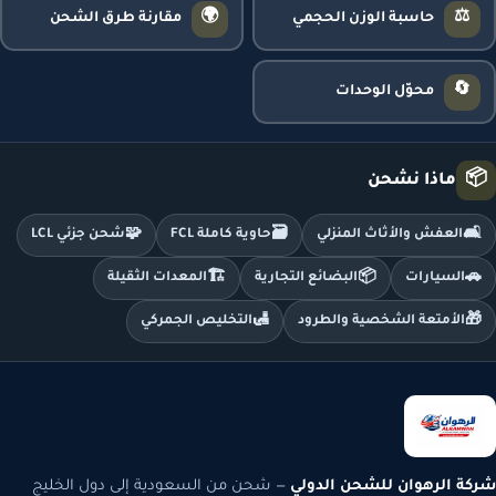
🌍
⚖️
حاسبة الوزن الحجمي
مقارنة طرق الشحن
🔄
محوّل الوحدات
📦
ماذا نشحن
🧩
🗃️
🛋️
العفش والأثاث المنزلي
حاوية كاملة FCL
شحن جزئي LCL
🏗️
📦
🚗
السيارات
البضائع التجارية
المعدات الثقيلة
🛃
🎁
الأمتعة الشخصية والطرود
التخليص الجمركي
شركة الرهوان للشحن الدولي
— شحن من السعودية إلى دول الخليج