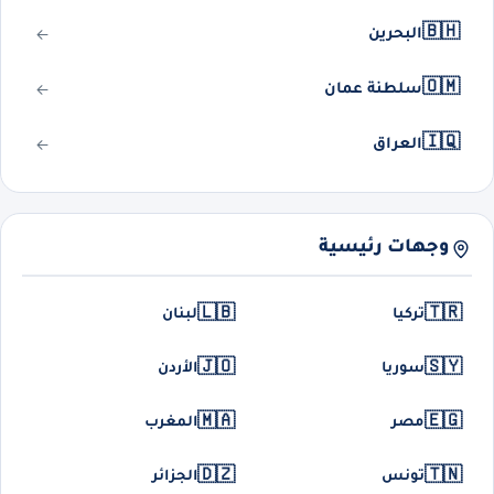
🇧🇭
البحرين
🇴🇲
سلطنة عمان
🇮🇶
العراق
وجهات رئيسية
🇱🇧
🇹🇷
تركيا
لبنان
🇯🇴
🇸🇾
سوريا
الأردن
🇲🇦
🇪🇬
مصر
المغرب
🇩🇿
🇹🇳
تونس
الجزائر