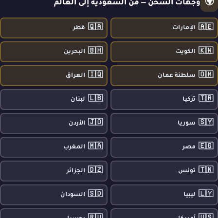
🌍
وجهات الشحن — من السعودية إلى العالم
🇶🇦
🇦🇪
الإمارات
قطر
🇧🇭
🇰🇼
الكويت
البحرين
🇮🇶
🇴🇲
سلطنة عمان
العراق
🇱🇧
🇹🇷
تركيا
لبنان
🇯🇴
🇸🇾
سوريا
الأردن
🇲🇦
🇪🇬
مصر
المغرب
🇩🇿
🇹🇳
تونس
الجزائر
🇸🇩
🇱🇾
ليبيا
السودان