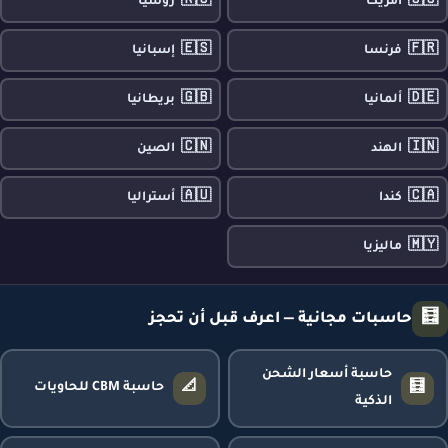
🇷🇺
🇺🇸
أمريكا
روسيا
🇪🇸
🇫🇷
فرنسا
إسبانيا
🇬🇧
🇩🇪
ألمانيا
بريطانيا
🇨🇳
🇮🇳
الهند
الصين
🇦🇺
🇨🇦
كندا
أستراليا
🇲🇾
ماليزيا
🧮
حاسبات مجانية — اعرف قبل أن تحجز
حاسبة أسعار الشحن
📐
🧮
حاسبة CBM للحاويات
الذكية