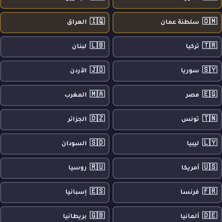
🇮🇶
🇴🇲
سلطنة عمان
العراق
🇱🇧
🇹🇷
تركيا
لبنان
🇯🇴
🇸🇾
سوريا
الأردن
🇲🇦
🇪🇬
مصر
المغرب
🇩🇿
🇹🇳
تونس
الجزائر
🇸🇩
🇱🇾
ليبيا
السودان
🇷🇺
🇺🇸
أمريكا
روسيا
🇪🇸
🇫🇷
فرنسا
إسبانيا
🇬🇧
🇩🇪
ألمانيا
بريطانيا