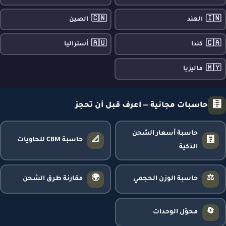
🇨🇳
🇮🇳
الهند
الصين
🇦🇺
🇨🇦
كندا
أستراليا
🇲🇾
ماليزيا
🧮
حاسبات مجانية — اعرف قبل أن تحجز
حاسبة أسعار الشحن
📐
🧮
حاسبة CBM للحاويات
الذكية
🌍
⚖️
حاسبة الوزن الحجمي
مقارنة طرق الشحن
🔄
محوّل الوحدات