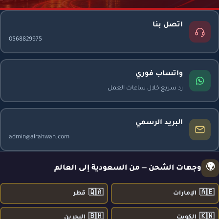
اتصل بنا
0568829975
واتساب فوري
رد سريع خلال ساعات العمل
البريد الرسمي
admin@alrahwan.com
🌍
وجهات الشحن — من السعودية إلى العالم
🇶🇦
🇦🇪
الإمارات
قطر
🇧🇭
🇰🇼
الكويت
البحرين