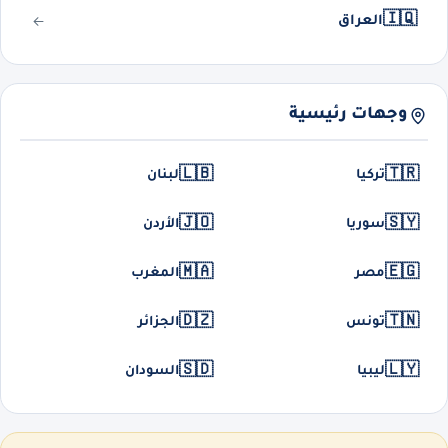
🇮🇶
العراق
وجهات رئيسية
🇱🇧
🇹🇷
تركيا
لبنان
🇯🇴
🇸🇾
سوريا
الأردن
🇲🇦
🇪🇬
مصر
المغرب
🇩🇿
🇹🇳
تونس
الجزائر
🇸🇩
🇱🇾
ليبيا
السودان