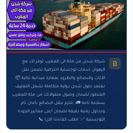
شركة شحن من مكة الي المغرب توفر لك مع
الرهوان خدمات لوجستية احترافية تضمن نقل
الأثاث والبضائع والطرود بمهارة ميدانية عالية 📦.
نعتمد حلول شحن دولية متكاملة تشمل التغليف
المتطور لضمان وصول منقولاتك من مكة للمغرب
بسلامة تامة 🚛. نلتزم بنقل البضائع بأمان تام
وجداول زمنية دقيقة لضمان أعلى معايير الجودة
اللوجستية ✅. اطلب كفاءتنا الآن! 📞