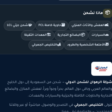
📦
ماذا نشحن
🧩
🗃️
🛋️
العفش والأثاث المنزلي
حاوية كاملة FCL
شحن جزئي LCL
🏗️
📦
🚗
السيارات
البضائع التجارية
المعدات الثقيلة
🛃
🎁
الأمتعة الشخصية والطرود
التخليص الجمركي
شركة الرهوان للشحن الدولي
— شحن من السعودية إلى دول الخليج
والعالم العربي وباقي دول العالم، بحراً وجواً وبراً، لعفش المنازل والبضائع
التجارية والحاويات الكاملة والجزئية والسيارات والمعدات.
نتولى
التخليص الجمركي
في التصدير والوصول، مباشرةً أو عبر وكلائنا
المعتمدين — والمتابعة تبقى معنا.