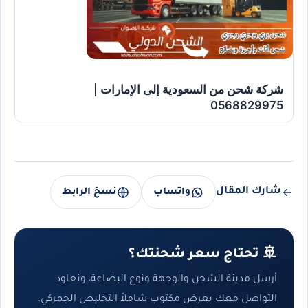
شركة شحن من السعودية إلى الإمارات |
0568829975
شارك المقال
واتساب
نسخ الرابط
🚢 تحتاج سعر شحنتك؟
أرسل مدينة الشحن والوجهة ونوع البضاعة، ونعاود
التواصل معك بعرض مكتوب شاملاً التخليص الجمركي.