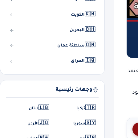
🇰🇼
الكويت
🇧🇭
البحرين
🇴🇲
سلطنة عمان
🇮🇶
العراق
عتمد
وجهات رئيسية
ود
🇱🇧
🇹🇷
تركيا
لبنان
🇯🇴
🇸🇾
سوريا
الأردن