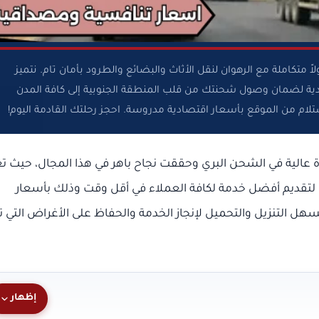
كاملة مع الرهوان لنقل الأثاث والبضائع والطرود بأمان تام. نتميز
ودية لضمان وصول شحنتك من قلب المنطقة الجنوبية إلى كافة المدن
ستلام من الموقع بأسعار اقتصادية مدروسة. احجز رحلتك القادمة اليوم!
 عالية في الشحن البري وحققت نجاح باهر في هذا المجال، حيث ت
قديم أفضل خدمة لكافة العملاء في أقل وقت وذلك بأسعار
ل التنزيل والتحميل لإنجاز الخدمة والحفاظ على الأغراض التي ت
إظهار