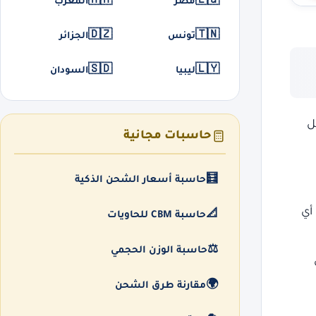
🇲🇦
🇪🇬
مصر
المغرب
🇩🇿
🇹🇳
تونس
الجزائر
🇸🇩
🇱🇾
ليبيا
السودان
ل
حاسبات مجانية
🧮
حاسبة أسعار الشحن الذكية
أي
📐
حاسبة CBM للحاويات
⚖️
حاسبة الوزن الحجمي
🌍
مقارنة طرق الشحن