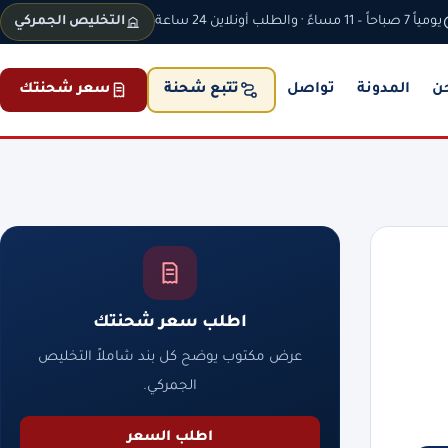
يومياً 7 صباحاً – 11 مساءً · والطلب أونلاين 24 ساعة
التخليص الجمركي
ن
المدونة
تواصل
سعر شحنتك
تتبع شحنة
اطلب سعر شحنتك
عرض مكتوب يوضح كل بند شاملاً التخليص
الجمركي.
اطلب السعر