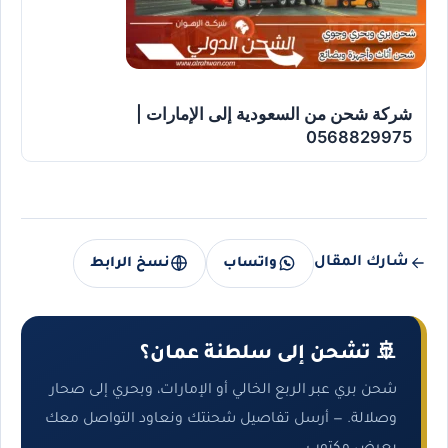
شركة شحن من السعودية إلى الإمارات |
0568829975
شارك المقال
واتساب
نسخ الرابط
🚢 تشحن إلى سلطنة عمان؟
شحن بري عبر الربع الخالي أو الإمارات، وبحري إلى صحار
وصلالة. — أرسل تفاصيل شحنتك ونعاود التواصل معك