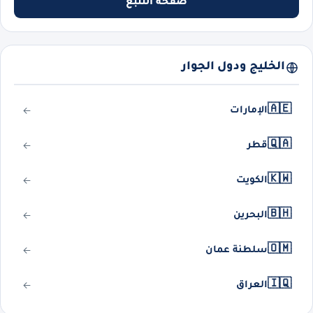
صفحة التتبع
الخليج ودول الجوار
🇦🇪
الإمارات
🇶🇦
قطر
🇰🇼
الكويت
🇧🇭
البحرين
🇴🇲
سلطنة عمان
🇮🇶
العراق