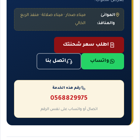
بعرض مكتوب.
الموانئ
ميناء صحار · ميناء صلالة · منفذ الربع
والمنافذ:
الخالي
اطلب سعر شحنتك
واتساب
اتصل بنا
رقم هذه الخدمة
0568829975
اتصال أو واتساب على نفس الرقم