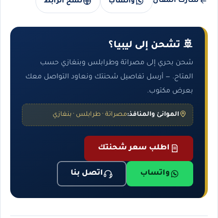
شارك المقال
واتساب
نسخ الرابط
🚢 تشحن إلى ليبيا؟
شحن بحري إلى مصراتة وطرابلس وبنغازي حسب
المتاح. — أرسل تفاصيل شحنتك ونعاود التواصل معك
بعرض مكتوب.
الموانئ والمنافذ:
مصراتة · طرابلس · بنغازي
اطلب سعر شحنتك
واتساب
اتصل بنا