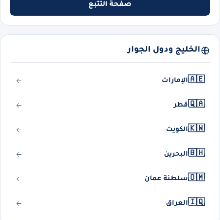
صفحة التتبع
الخليج ودول الجوار
🇦🇪
الإمارات
🇶🇦
قطر
🇰🇼
الكويت
🇧🇭
البحرين
🇴🇲
سلطنة عمان
🇮🇶
العراق