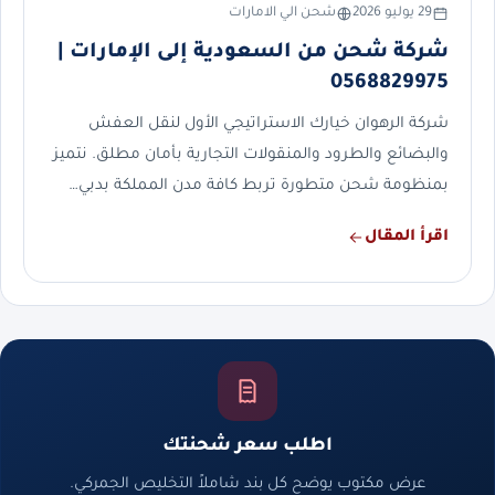
29 يوليو 2026
شحن الي الامارات
شركة شحن من السعودية إلى الإمارات |
0568829975
شركة الرهوان خيارك الاستراتيجي الأول لنقل العفش
والبضائع والطرود والمنقولات التجارية بأمان مطلق. نتميز
بمنظومة شحن متطورة تربط كافة مدن المملكة بدبي…
اقرأ المقال
اطلب سعر شحنتك
عرض مكتوب يوضح كل بند شاملاً التخليص الجمركي.