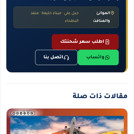
الموانئ
جبل علي · ميناء خليفة · منفذ
والمنافذ:
البطحاء
اطلب سعر شحنتك
واتساب
اتصل بنا
مقالات ذات صلة