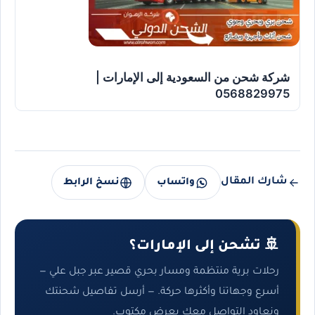
شركة شحن من السعودية إلى الإمارات |
0568829975
شارك المقال
واتساب
نسخ الرابط
🚢 تشحن إلى الإمارات؟
رحلات برية منتظمة ومسار بحري قصير عبر جبل علي —
أسرع وجهاتنا وأكثرها حركة. — أرسل تفاصيل شحنتك
ونعاود التواصل معك بعرض مكتوب.